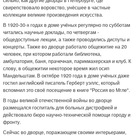
сильно, как другие дворцы в Петербурге, где
свирепствовало воровство, унёсшее в частные
коллекции великие произведения искусства.
В 1920-30-х годах в доме учёных регулярно по субботам
читались научные доклады, по четвергам -
общедоступные лекции, а также проводились диспуты и
концерты. Также во дворце работало общежитие на 20
человек, при котором работали библиотека,
амбулатория, баня, прачечная, парикмахерская и клуб. К
слову, в общежитии некоторое время жил осип
Мандельштам. В октябре 1920 года в доме учёных даже
гостил английский писатель Герберт уэллс, который
вспомнил это своё посещение в книге "Россия во Мгле".
В годы великой отечественной войны во дворце
размещался госпиталь для больных дистрофией и
действовало бюро научно-технической помощи городу и
фронту.
Сейчас во дворце, поражающем своими интерьерами,