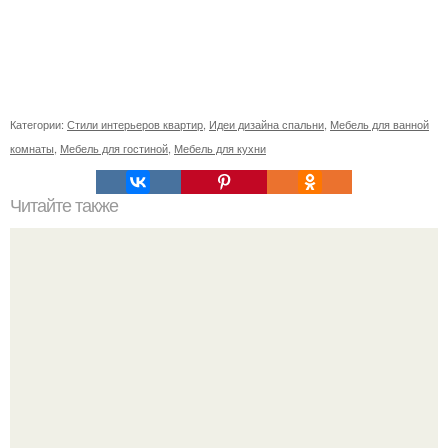
Категории:
Стили интерьеров квартир
,
Идеи дизайна спальни
,
Мебель для ванной
комнаты
,
Мебель для гостиной
,
Мебель для кухни
Читайте также
Обнуление и генеральная уборка своей жизни.