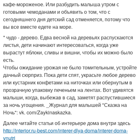
кафе-мороженое. Или разбудить малыша утром с
готовыми чемоданами и объявить о том, что с
сегодняшнего дня детский сад отменяется, потому что
вы все вместе едете на море.
* чудо - дерево. Едва весной на деревьях распускаются
листья, дети начинают интересоваться, когда уже
вырастут яблоки, сливы и вишни, чтобы их можно было
есть.
Чтобы ожидание урожая не было томительным, устройте
дачный сюрприз. Пока дети спят, украсьте любое дерево
или кустарник конфетами на ниточках или обернутым в
прозрачную упаковку печеньем на лентах. Вот удивятся
малыши, когда, выбежав в сад, заметят распустившиеся
за ночь угощения. _Журнал для малышей "Сказка на
Ночь": vk. com/Zaykinaskazka.
Далее читайте статьи об интерьере дома внутри здесь
http://interior.ru-best.com/interer-dlya-doma/interer-doma-
vnutri