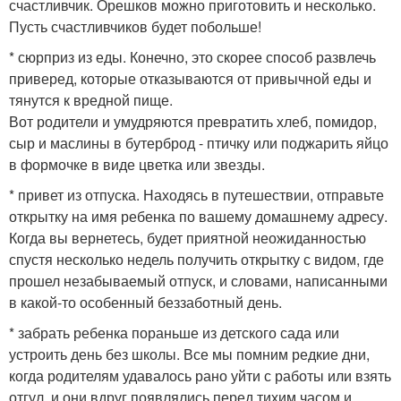
счастливчик. Орешков можно приготовить и несколько.
Пусть счастливчиков будет побольше!
* сюрприз из еды. Конечно, это скорее способ развлечь
приверед, которые отказываются от привычной еды и
тянутся к вредной пище.
Вот родители и умудряются превратить хлеб, помидор,
сыр и маслины в бутерброд - птичку или поджарить яйцо
в формочке в виде цветка или звезды.
* привет из отпуска. Находясь в путешествии, отправьте
открытку на имя ребенка по вашему домашнему адресу.
Когда вы вернетесь, будет приятной неожиданностью
спустя несколько недель получить открытку с видом, где
прошел незабываемый отпуск, и словами, написанными
в какой-то особенный беззаботный день.
* забрать ребенка пораньше из детского сада или
устроить день без школы. Все мы помним редкие дни,
когда родителям удавалось рано уйти с работы или взять
отгул, и они вдруг появлялись перед тихим часом и