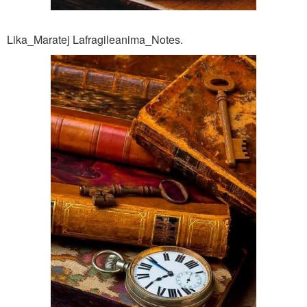
Lika_Maratej Lafragileanima_Notes.