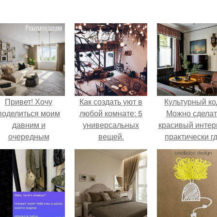
Привет! Хочу
Как создать уют в
Культурный ко
поделиться моим
любой комнате: 5
Можно сделат
давним и
универсальных
красивый интер
очередным
вещей.
практически г
еопубликованным
угодно.
проектом.