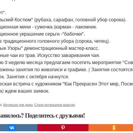
т".
льский Костюм" (рубаха, сарафан, головной убор сорока).
ционная мини - сумочка (карман - лакомник.
ционное украшение серьги -"бабочки".
 традиционного головного убора (сорока, чепец).
ые Узоры" демонстрационный мастер-класс.
ные чаи из трав. Искусство заваривания чая.
ю 3 неделю месяца предлагаем посетить мероприятие "Сов
ожены занятия по живописи и графике. ( Занятия состоятся 
ек. Занятия с октября начнутся.
еская встреча с художником "Как Прекрасен Этот мир, Посм
а) ждем ваших заявок.
и:
Интерьер для дома
,
Стили интерьеров квартир
авилось? Поделитесь с друзьями!