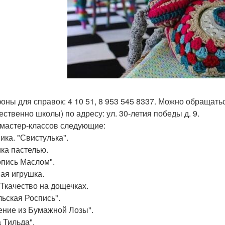
оны для справок: 4 10 51, 8 953 545 8337. Можно обращать
ественно школы) по адресу: ул. 30-летия победы д. 9.
мастер-классов следующие:
ика. "Свистулька".
ка пастелью.
пись Маслом".
ая игрушка.
 Ткачество на дощечках.
льская Роспись".
ение из Бумажной Лозы".
 Тильда".