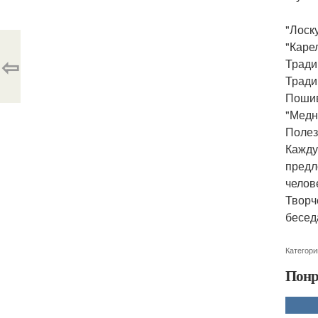
"Лоску
"Каре
⇦
Тради
Тради
Пошив
"Медн
Полез
Кажду
предл
челов
Творч
бесед
Категори
Понр