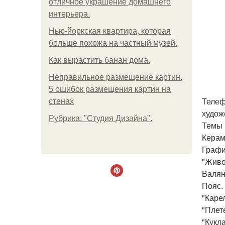
отличное украшение домашнего
интерьера.
Нью-йоркская квартира, которая
больше похожа на частный музей.
Как вырастить банан дома.
Неправильное размещение картин.
5 ошибок размещения картин на
Телеф
стенах
худож
Рубрика: "Студия Дизайна".
Темы 
Керам
Графи
"Живо
Валян
Пояс.
"Каре
"Плет
"Кукла