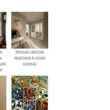
д.
Уютная светлая
ь
квартира в лучах
ьер
солнца.
де