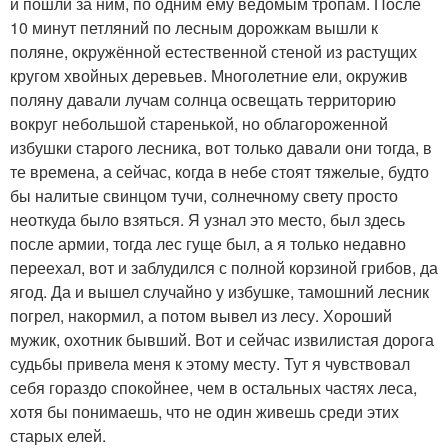
и пошли за ним, по одним ему ведомым тропам. После
10 минут петляний по лесным дорожкам вышли к
поляне, окружённой естественной стеной из растущих
кругом хвойных деревьев. Многолетние ели, окружив
поляну давали лучам солнца освещать территорию
вокруг небольшой старенькой, но облагороженной
избушки старого лесника, вот только давали они тогда, в
те времена, а сейчас, когда в небе стоят тяжелые, будто
бы налитые свинцом тучи, солнечному свету просто
неоткуда было взяться. Я узнал это место, был здесь
после армии, тогда лес гуще был, а я только недавно
переехал, вот и заблудился с полной корзиной грибов, да
ягод. Да и вышел случайно у избушке, тамошний лесник
погрел, накормил, а потом вывел из лесу. Хороший
мужик, охотник бывший. Вот и сейчас извилистая дорога
судьбы привела меня к этому месту. Тут я чувствовал
себя гораздо спокойнее, чем в остальных частях леса,
хотя бы понимаешь, что не один живешь среди этих
старых елей.