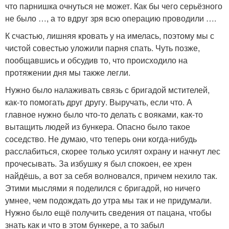
что парнишка очнуться не может. Как бы чего серьёзного
не было …, а то вдруг зря всю операцию проводили ….
К счастью, лишняя кровать у на имелась, поэтому мы с
чистой совестью уложили парня спать. Чуть позже,
пообщавшись и обсудив то, что происходило на
протяжении дня мы также легли.
Нужно было налаживать связь с бригадой мстителей,
как-то помогать друг другу. Выручать, если что. А
главное нужно было что-то делать с вояками, как-то
вытащить людей из бункера. Опасно было такое
соседство. Не думаю, что теперь они когда-нибудь
расслабиться, скорее только усилят охрану и начнут лес
прочесывать. За избушку я был спокоен, ее хрен
найдёшь, а вот за себя волновался, причем нехило так.
Этими мыслями я поделился с бригадой, но ничего
умнее, чем подождать до утра мы так и не придумали.
Нужно было ещё получить сведения от пацана, чтобы
знать как и что в этом бункере, а то забыл