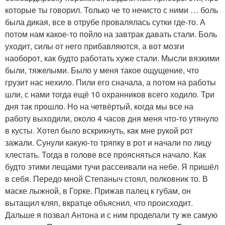
которые ты говорил. Только че то нечисто с ними … боль
была дикая, все в отрубе провалялась сутки где-то. А
потом нам какое-то пойло на завтрак давать стали. Боль
уходит, силы от него прибавляются, а вот мозги
наоборот, как будто работать хуже стали. Мысли вязкими
были, тяжелыми. Было у меня такое ощущение, что
грузит нас нехило. Пили его сначала, а потом на работы
шли, с нами тогда ещё 10 охранников всего ходило. Три
дня так прошло. Но на четвёртый, когда мы все на
работу выходили, около 4 часов дня меня что-то утянуло
в кусты. Хотел было вскрикнуть, как мне рукой рот
зажали. Сунули какую-то тряпку в рот и начали по лицу
хлестать. Тогда в голове все проясняться начало. Как
будто этими лещами тучи рассеивали на небе. Я пришёл
в себя. Передо мной Степаныч стоял, полковник то. В
маске лыжной, в Горке. Прижав палец к губам, он
вытащил кляп, вкратце объяснил, что происходит.
Дальше я позвал Антона и с ним проделали ту же самую