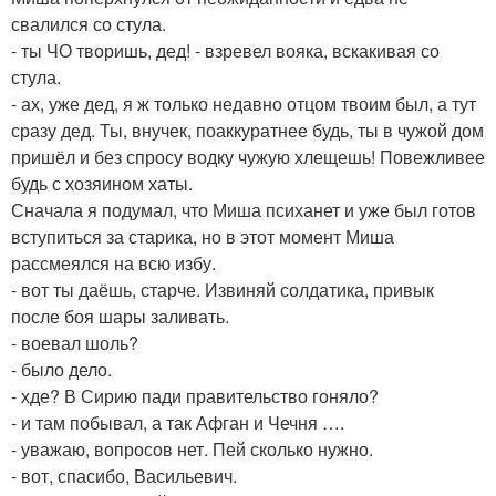
свалился со стула.
- ты ЧО творишь, дед! - взревел вояка, вскакивая со
стула.
- ах, уже дед, я ж только недавно отцом твоим был, а тут
сразу дед. Ты, внучек, поаккуратнее будь, ты в чужой дом
пришёл и без спросу водку чужую хлещешь! Повежливее
будь с хозяином хаты.
Сначала я подумал, что Миша психанет и уже был готов
вступиться за старика, но в этот момент Миша
рассмеялся на всю избу.
- вот ты даёшь, старче. Извиняй солдатика, привык
после боя шары заливать.
- воевал шоль?
- было дело.
- хде? В Сирию пади правительство гоняло?
- и там побывал, а так Афган и Чечня ….
- уважаю, вопросов нет. Пей сколько нужно.
- вот, спасибо, Васильевич.