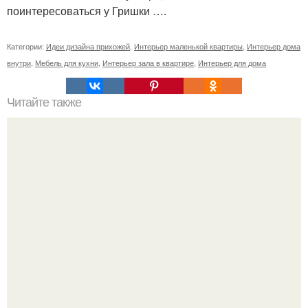
поинтересоваться у Гришки ….
Категории:
Идеи дизайна прихожей
,
Интерьер маленькой квартиры
,
Интерьер дома
внутри
,
Мебель для кухни
,
Интерьер зала в квартире
,
Интерьер для дома
Читайте также
? 5. Самых красивых автомобильных маршрутов
Италии?