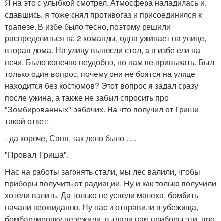
Я на это с улыбкой смотрел. Атмосфера наладилась и,
сдавшись, я тоже снял противогаз и присоединился к
трапезе. В избе было тесно, поэтому решили
распределиться на 2 команды, одна ужинает на улице,
вторая дома. На улицу вынесли стол, а в избе ели на
печи. Было конечно неудобно, но нам не привыкать. Был
только один вопрос, почему они не боятся на улице
находится без костюмов? Этот вопрос я задал сразу
после ужина, а также не забыл спросить про
"Зомбированных" рабочих. На что получил от Гриши
такой ответ:
- да короче, Саня, так дело было ….
"Провал. Гриша".
Нас на работы загонять стали, мы лес валили, чтобы
приборы получить от радиации. Ну и как только получили
хотели валить. Да только не успели малеха, бомбить
начали неожиданно. Ну нас и отправили в убежища,
бомбардировку пережили, выдали нам приборы эти, про