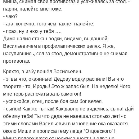
Миша, снимая свой противогаз и усаживаясь за стол. -
парни, налейте мне тоже.
- чаю?
- ага, конечно, того чем пахнет налейте.
- пхах, ну и нюх у тебя ….
Дима налил стакан водки, видимо, выданной
Васильевичем в профилактических целях. Я же,
насупившись, сел за стол, демонстративно не снимая
противогаз.
Кряхтя, в избу вошёл Васильевич.
- э, вы что, окаянные! Дедову водку распили! Вы что
творите - то! Ироды! Это ж запас был! На неделю! Чого
мне терь распечатывать самогон!
- успокойся, отец, после боя сам бог велел.
- сынок! Как же ты так! Как давно не виделись, сына! Дай
обниму тебя! Ты что деда не навещал столько лет! - с
этими словами Васильевич в мгновение ока оказался
около Миши и прописал ему леща "Отцовского"!
Миша поперхнулся от неожиданности и едва не