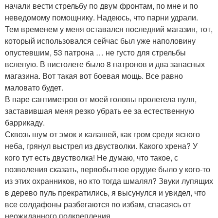
начали вести стрельбу по двум фронтам, по мне и по
неведомому помощнику. Надеюсь, что парни удрали.
Тем временем у меня оставался последний магазин, тот,
который использовался сейчас был уже наполовину
опустевшим, 53 патрона … не густо для стрельбы
вслепую. В пистолете было 8 патронов и два запасных
магазина. Вот такая вот боевая мощь. Все равно
маловато будет.
В паре сантиметров от моей головы пролетела пуля,
заставившая меня резко убрать ее за естественную
баррикаду.
Сквозь шум от эмок и калашей, как гром среди ясного
неба, грянул выстрел из двустволки. Какого хрена? У
кого тут есть двустволка! Не думаю, что такое, с
позволения сказать, первобытное орудие было у кого-то
из этих охранников, но кто тогда шмалял? Звуки лупящих
в дерево пуль прекратились, я высунулся и увидел, что
все солдафоны разбегаются по избам, спасаясь от
неожиданного подкрепления.