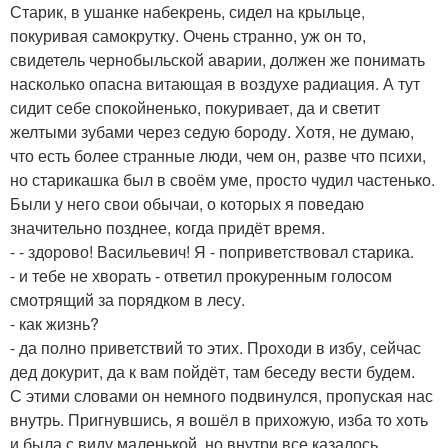
Старик, в ушанке набекрень, сидел на крыльце,
покуривая самокрутку. Очень странно, уж он то,
свидетель чернобыльской аварии, должен же понимать
насколько опасна витающая в воздухе радиация. А тут
сидит себе спокойненько, покуривает, да и светит
желтыми зубами через седую бороду. Хотя, не думаю,
что есть более странные люди, чем он, разве что психи,
но старикашка был в своём уме, просто чудил частенько.
Были у него свои обычаи, о которых я поведаю
значительно позднее, когда придёт время.
- - здорово! Васильевич! Я - поприветствовал старика.
- и тебе не хворать - ответил прокуренным голосом
смотрящий за порядком в лесу.
- как жизнь?
- да полно приветствий то этих. Проходи в избу, сейчас
дед докурит, да к вам пойдёт, там беседу вести будем.
С этими словами он немного подвинулся, пропуская нас
внутрь. Пригнувшись, я вошёл в прихожую, изба то хоть
и была с виду маленькой, но внутри все казалось