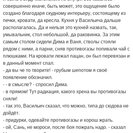
совершенно иначе, быть может, это ощущение было
создано благодаря скудному интерьеру, состоящему из
печки, кровати, да кресла. Кухня у Васильича дальше
располагалась. Да и нельзя это кухней назвать, так,
умывальник, стол небольшой, да раковинка. За этим
самым столом сидели Дима и Ваня, стволы стояли
рядом с ними, а парни, сняв противогазы попивали чай с
плюшками. На кровати лежал пацан, он был перевязан и
в данный момент спал.
- да вы че то творите! - грубым шепотом я своё
появление обозначил.
- - в смысле? - спросил Дима.
- в прямом! Тут радиация, какого хрена вы противогазы
сняли!
- так это, Васильич сказал, что можно, типа до сюдова не
дойдёт.
- придурки, одевайте противогазы и хорош жрать.
- ой, Сань, не мороси, после боя пожрать надо. - сказал