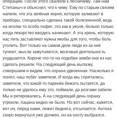
операцию. После этого свалили к лесничему. Там нам
Степаныч и объяснил, что к чему. Ему по старым связям
напели, что эта зелёная херня, которую заливают в
приборы, специально сделана такой болезненной, ведь
на иголки то особо пофиг, это как в уколе, больно только
когда лекарство вводить начинают. А эта хрень, которую
нас пить заставляют нужна якобы для того, чтобы боль
утолить. Вот только на самом деле люди из-за неё
тупеют, мысли замутняются, мозговая деятельность
ухудшается. Короче что-то на подобии зомби они из нас
сделать решили. На следующий день вылазку
совершаем и видим, что охрана удвоенная. Насколько я
понял, наш побег заметили. И когда мы спрятались,
заметили, что какой-то паренёк бежать пытается, да
только не удалось ему это, поймали, да розгами забили.
Мы и ретировались. А на следующий день охрану
утроили, пацана видно не было. Но вот сейчас, кажется,
вот он, перед нами, лежит бедняга, отсыпается. Антоха
скоро вернуться уже должен, он на охоту выбрался.