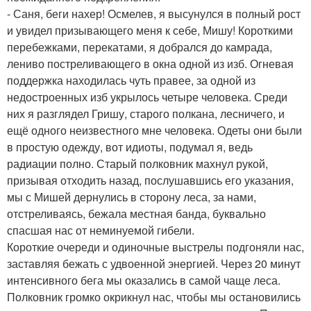
- Саня, беги нахер! Осмелев, я высунулся в полный рост
и увидел призывающего меня к себе, Мишу! Короткими
перебежками, перекатами, я добрался до камрада,
лениво постреливающего в окна одной из изб. Огневая
поддержка находилась чуть правее, за одной из
недостроенных изб укрылось четыре человека. Среди
них я разглядел Гришу, старого полкана, лесничего, и
ещё одного неизвестного мне человека. Одеты они были
в простую одежду, вот идиоты, подумал я, ведь
радиации полно. Старый полковник махнул рукой,
призывая отходить назад, послушавшись его указания,
мы с Мишей дернулись в сторону леса, за нами,
отстреливаясь, бежала местная банда, буквально
спасшая нас от неминуемой гибели.
Короткие очереди и одиночные выстрелы подгоняли нас,
заставляя бежать с удвоенной энергией. Через 20 минут
интенсивного бега мы оказались в самой чаще леса.
Полковник громко окрикнул нас, чтобы мы остановились