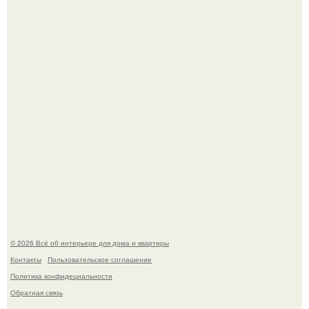
Три года назад мы купили борщевичное поле и
придумали мечту!
Стильная квартира в светлых приятных тонах.
© 2026 Всё об интерьере для дома и квартиры
Контакты
Пользовательское соглашение
Политика конфидециальности
Обратная связь