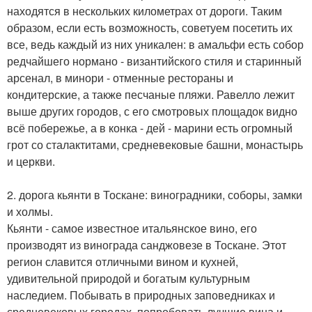
находятся в нескольких километрах от дороги. Таким
образом, если есть возможность, советуем посетить их
все, ведь каждый из них уникален: в амальфи есть собор
редчайшего нормано - византийского стиля и старинный
арсенал, в минори - отменные рестораны и
кондитерские, а также песчаные пляжи. Равелло лежит
выше других городов, с его смотровых площадок видно
всё побережье, а в конка - дей - марини есть огромный
грот со сталактитами, средневековые башни, монастырь
и церкви.
2. дорога кьянти в Тоскане: виноградники, соборы, замки
и холмы.
Кьянти - самое известное итальянское вино, его
производят из винограда санджовезе в Тоскане. Этот
регион славится отличными вином и кухней,
удивительной природой и богатым культурным
наследием. Побывать в природных заповедниках и
средневековых городах, попробовать лучшие вина и