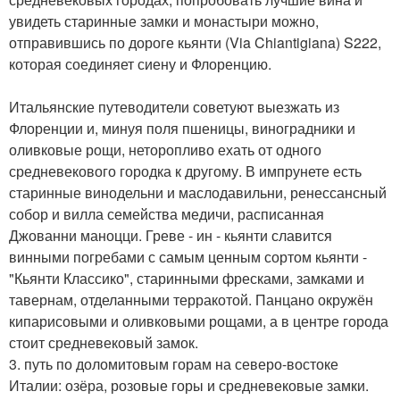
увидеть старинные замки и монастыри можно,
отправившись по дороге кьянти (Via Chiantigiana) S222,
которая соединяет сиену и Флоренцию.
Итальянские путеводители советуют выезжать из
Флоренции и, минуя поля пшеницы, виноградники и
оливковые рощи, неторопливо ехать от одного
средневекового городка к другому. В импрунете есть
старинные винодельни и маслодавильни, ренессансный
собор и вилла семейства медичи, расписанная
Джованни маноцци. Греве - ин - кьянти славится
винными погребами с самым ценным сортом кьянти -
"Кьянти Классико", старинными фресками, замками и
тавернам, отделанными терракотой. Панцано окружён
кипарисовыми и оливковыми рощами, а в центре города
стоит средневековый замок.
3. путь по доломитовым горам на северо-востоке
Италии: озёра, розовые горы и средневековые замки.