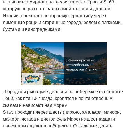
в список всемирного наследия юнеско. Трасса S163,
которую не раз называли самой красивой дорогой
Италии, пролегает по горному серпантину через
лимонные рощи и старинные города, рядом с пляжами,
бухтами и виноградниками
. Городки и рыбацкие деревни на побережье особенные
- они, как птичьи гнезда, крепятся к почти отвесным
скалам и нависают над морем.
S163 проходит через шесть (пирано, амальфи, минори,
мажори, четара и виетри суль Маре) из шестнадцати
населённых пунктов побережья. Остальные десять