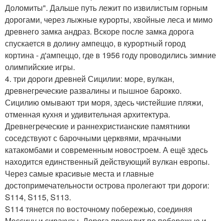
Доломиты". Дальше путь лежит по извилистым горным
дорогами, через лыжные курорты, хвойные леса и мимо
древнего замка андраз. Вскоре после замка дорога
спускается в долину ампеццо, в курортный город
кортина - д'ампеццо, где в 1956 году проводились зимние
олимпийские игры.
4. три дороги древней Сицилии: море, вулкан,
древнегреческие развалины и пышное барокко.
Сицилию омывают три моря, здесь чистейшие пляжи,
отменная кухня и удивительная архитектура.
Древнегреческие и раннехристианские памятники
соседствуют с барочными церквями, мрачными
катакомбами и современным новостроем. А ещё здесь
находится единственный действующий вулкан европы.
Через самые красивые места и главные
достопримечательности острова пролегают три дороги:
S114, S115, S113.
S114 тянется по восточному побережью, соединяя
Мессину и сиракузы. Дорога проходит по побережью и