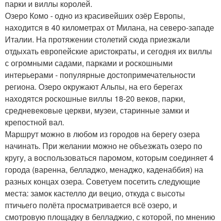
парки и виллы королей.
Озеро Комо - одно из красивейших озёр Европы,
находится в 40 километрах от Милана, на северо-западе
Италии. На протяжении столетий сюда приезжали
отдыхать европейские аристократы, и сегодня их виллы
с огромными садами, парками и роскошными
интерьерами - популярные достопримечательности
региона. Озеро окружают Альпы, на его берегах
находятся роскошные виллы 18-20 веков, парки,
средневековые церкви, музеи, старинные замки и
крепостной вал.
Маршрут можно в любом из городов на берегу озера
начинать. При желании можно не объезжать озеро по
кругу, а воспользоваться паромом, которым соединяет 4
города (варенна, белладжо, менаджо, каденаббия) на
разных концах озера. Советуем посетить следующие
места: замок кастелло ди вецио, откуда с высоты
птичьего полёта просматривается всё озеро, и
смотровую площадку в белладжио, с которой, по мнению