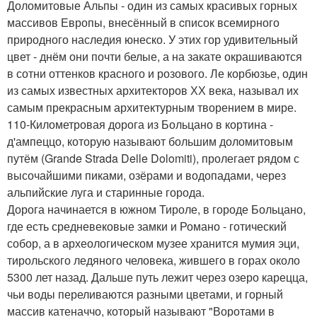
Доломитовые Альпы - один из самых красивых горных
массивов Европы, внесённый в cписок всемирного
природного наследия юнеско. У этих гор удивительный
цвет - днём они почти белые, а на закате окрашиваются
в сотни оттенков красного и розового. Ле корбюзье, один
из самых известных архитекторов ХХ века, называл их
самым прекрасным архитектурным творением в мире.
110-Километровая дорога из Больцано в кортина -
д'ампеццо, которую называют большим доломитовым
путём (Grande Strada Delle Dolomiti), пролегает рядом с
высочайшими пиками, озёрами и водопадами, через
альпийские луга и старинные города.
Дорога начинается в южном Тироле, в городе Больцано,
где есть средневековые замки и Романо - готический
собор, а в археологическом музее хранится мумия эци,
тирольского ледяного человека, жившего в горах около
5300 лет назад. Дальше путь лежит через озеро карецца,
чьи воды переливаются разными цветами, и горный
массив катеначчо, который называют "Воротами в