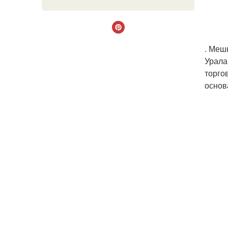
. Меш
Урала
торго
основ