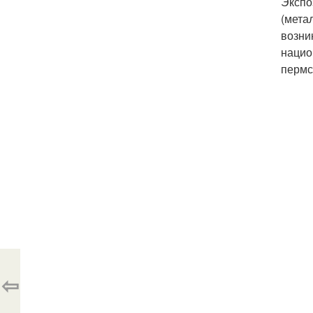
Экспо
(мета
возни
нацио
пермс
⇦