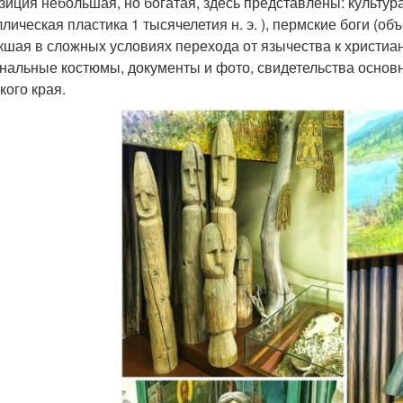
зиция небольшая, но богатая, здесь представлены: культур
ллическая пластика 1 тысячелетия н. э. ), пермские боги (об
кшая в сложных условиях перехода от язычества к христианс
нальные костюмы, документы и фото, свидетельства основ
кого края.