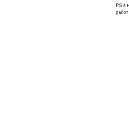
PS в 
работ