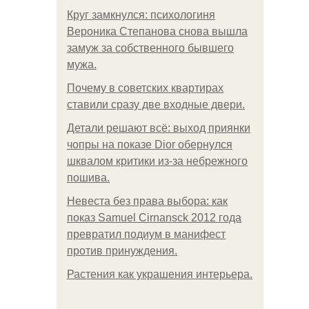
Круг замкнулся: психологиня
Вероника Степанова снова вышла
замуж за собственного бывшего
мужа.
Почему в советских квартирах
ставили сразу две входные двери.
Детали решают всё: выход приянки
чопры на показе Dior обернулся
шквалом критики из-за небрежного
пошива.
Невеста без права выбора: как
показ Samuel Cirnansck 2012 года
превратил подиум в манифест
против принуждения.
Растения как украшения интерьера.