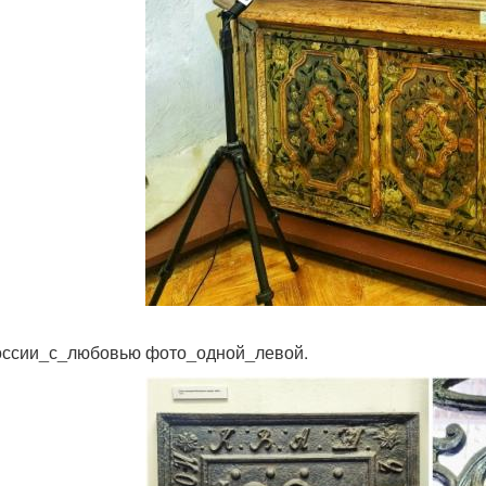
ссии_с_любовью фото_одной_левой.