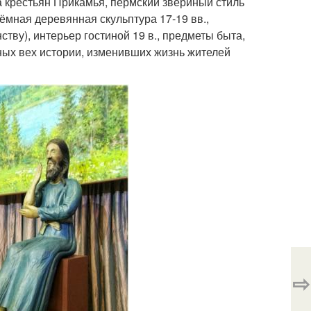
а крестьян Прикамья, пермский звериный стиль
ъёмная деревянная скульптура 17-19 вв.,
тву), интерьер гостиной 19 в., предметы быта,
ных вех истории, изменивших жизнь жителей
⇨