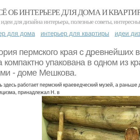
СЁ ОБ ИНТЕРЬЕРЕ ДЛЯ ДОМА И КВАРТИ
идеи для дизайна интерьера, полезные советы, интересны
ер для дома
интерьер для квартиры
идеи ди
ория пермского края с древнейших 
а компактно упакована в одном из к
ми - доме Мешкова.
ь здесь работает пермский краеведческий музей, а раньше д
ицизма, принадлежал Н. в