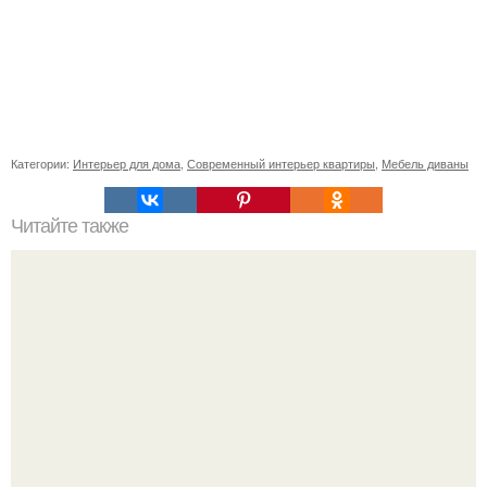
Категории:
Интерьер для дома
,
Современный интерьер квартиры
,
Мебель диваны
Читайте также
Ваза из бутылки. Приступаем к уроку