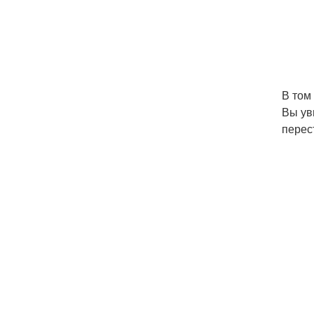
В том
Вы ув
перес