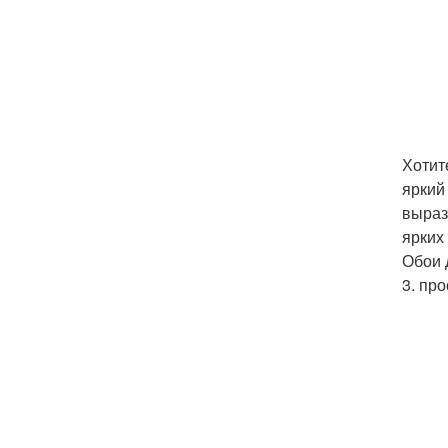
Хотит
яркий
выраз
ярких
Обои 
3. пр