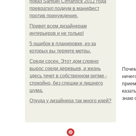
показ Samuel Cirnansck 2012 года
превратил подиум в манифест
против принуждения.
Привет всем дизайнерам
интерьеров и не только!
5 ошибок в планировке, из-за
которых вы теряете метры.
Среди сосен. Этот дом словно
Почем
вырос среди деревьев, и жизнь
ничег
здесь течет в собственном ритме -
прием
спокойно, без спешки и лишнего
казат
шума.
знаю 
Откуда у дизайнера так много идей?