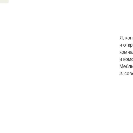
Я, ко
и отк
комна
и ком
Мебль
2. со