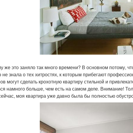
у же это заняло так много времени? В основном потому, что
о не знала о тех хитростях, к которым прибегают професси
ов могут сделать крохотную квартиру стильной и привлекате
ься намного больше, чем есть на самом деле. Внимание! Тольк
сейчас, моя квартира уже давно была бы полностью обустр