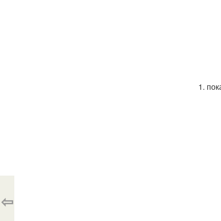
1. по
⇦