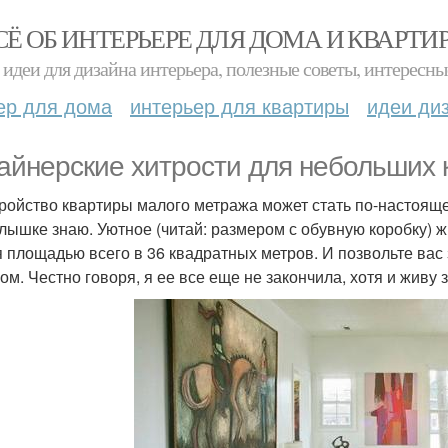
СЁ ОБ ИНТЕРЬЕРЕ ДЛЯ ДОМА И КВАРТИ
идеи для дизайна интерьера, полезные советы, интересны
ер для дома
интерьер для квартиры
идеи ди
айнерские хитрости для небольших к
ройство квартиры малого метража может стать по-настояще
лышке знаю. Уютное (читай: размером с обувную коробку) жи
я площадью всего в 36 квадратных метров. И позвольте вас
ом. Честно говоря, я ее все еще не закончила, хотя и живу 