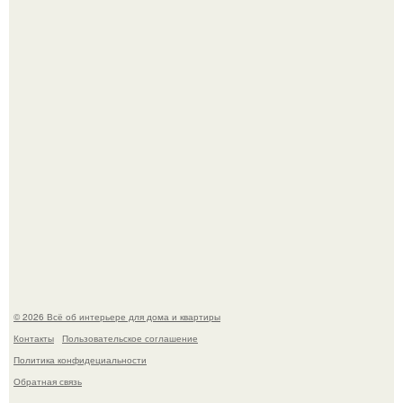
обернулся шквалом критики из-за небрежного пошива.
69-Летний житель Италии создал фальшивый античный
амфитеатр и долгое время успешно выдавал его за
настоящее историческое наследие.
© 2026 Всё об интерьере для дома и квартиры
Контакты
Пользовательское соглашение
Политика конфидециальности
Обратная связь