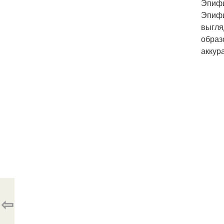
Эпифи
Эпифи
выгля
образ
аккур
⇦