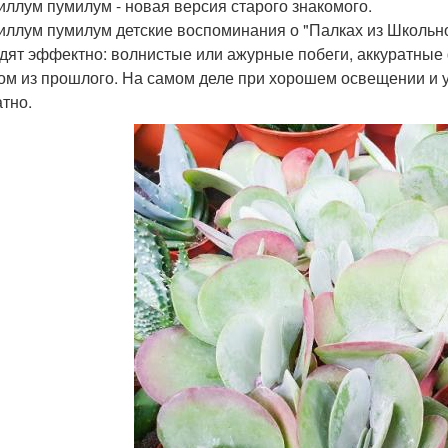
ллум пумилум - новая версия старого знакомого.
ллум пумилум детские воспоминания о "Палках из Школьно
дят эффектно: волнистые или ажурные побеги, аккуратные ф
ом из прошлого. На самом деле при хорошем освещении и 
атно.