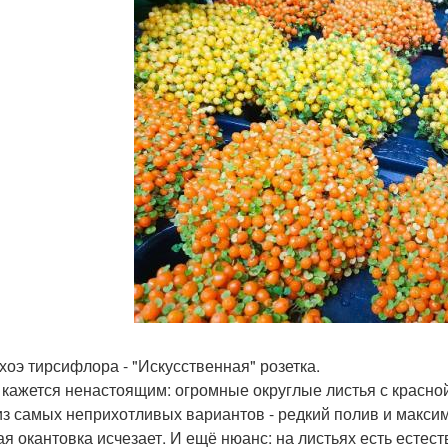
хоэ тирсифлора - "Искусственная" розетка.
 кажется ненастоящим: огромные округлые листья с красной
из самых неприхотливых вариантов - редкий полив и макси
ая окантовка исчезает. И ещё нюанс: на листьях есть естес