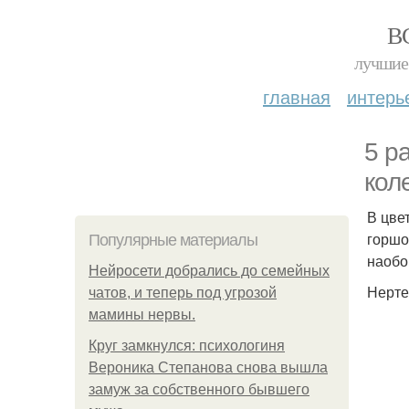
В
лучшие 
главная
интерь
5 р
кол
В цве
горшо
Популярные материалы
наобо
Нейросети добрались до семейных
Нерте
чатов, и теперь под угрозой
мамины нервы.
Круг замкнулся: психологиня
Вероника Степанова снова вышла
замуж за собственного бывшего