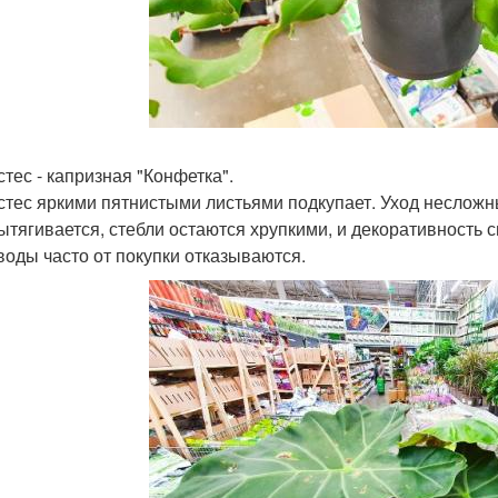
стес - капризная "Конфетка".
стес яркими пятнистыми листьями подкупает. Уход несложн
вытягивается, стебли остаются хрупкими, и декоративност
воды часто от покупки отказываются.