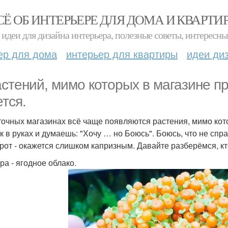
СЁ ОБ ИНТЕРЬЕРЕ ДЛЯ ДОМА И КВАРТИ
идеи для дизайна интерьера, полезные советы, интересны
ер для дома
интерьер для квартиры
идеи ди
астений, мимо которых в магазине пр
ется.
точных магазинах всё чаще появляются растения, мимо ко
к в руках и думаешь: "Хочу … но Боюсь". Боюсь, что не спра
рот - окажется слишком капризным. Давайте разберёмся, кто
ра - ягодное облако.