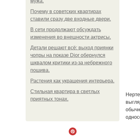
мужа.
Почему в советских квартирах
ставили сразу две входные двери.
В сети продолжают обсуждать
изменения во внешности актрисы.
Детали решают всё: выход приянки
чопры на показе Dior обернулся
шквалом критики из-за небрежного
пошива.
Растения как украшения интерьера.
Стильная квартира в светлых
Нерте
приятных тонах.
выгля
обычн
однос