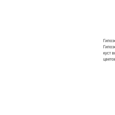
Гипоэ
Гипоэ
куст 
цвето