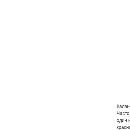
Калан
Часто
один 
красн