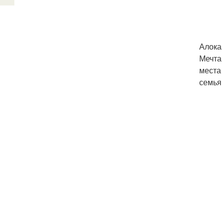
Алоказ
Мечта
места
семья