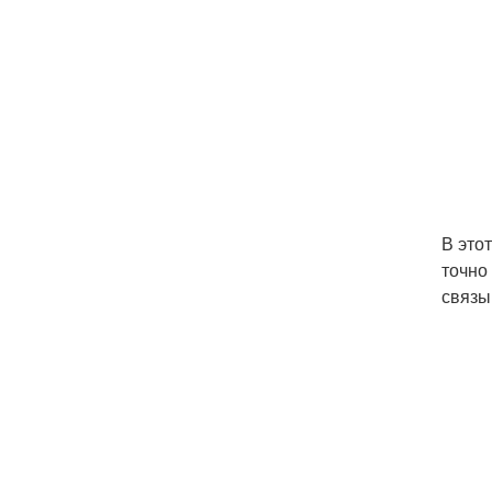
В это
точно
связы