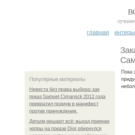
В
лучшие 
главная
интерь
Зак
Сам
Пока 
приду
Популярные материалы
небол
Невеста без права выбора: как
показ Samuel Cirnansck 2012 года
превратил подиум в манифест
против принуждения.
Детали решают всё: выход приянки
чопры на показе Dior обернулся