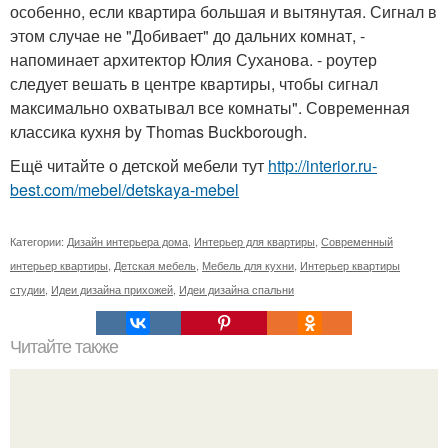
особенно, если квартира большая и вытянутая. Сигнал в
этом случае не "Добивает" до дальних комнат, -
напоминает архитектор Юлия Суханова. - роутер
следует вешать в центре квартиры, чтобы сигнал
максимально охватывал все комнаты". Современная
классика кухня by Thomas Buckborough.
Ещё читайте о детской мебели тут
http://interior.ru-
best.com/mebel/detskaya-mebel
Категории:
Дизайн интерьера дома
,
Интерьер для квартиры
,
Современный
интерьер квартиры
,
Детская мебель
,
Мебель для кухни
,
Интерьер квартиры
студии
,
Идеи дизайна прихожей
,
Идеи дизайна спальни
Читайте также