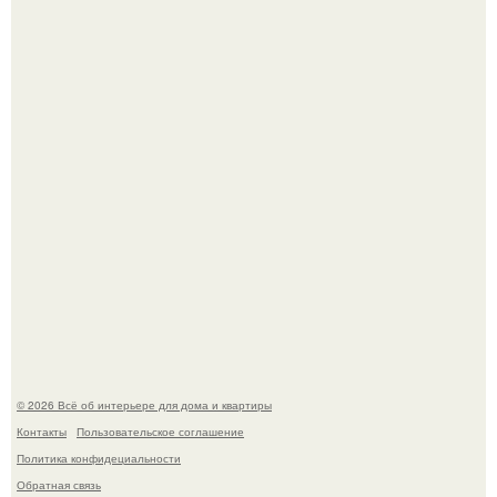
Три года назад мы купили борщевичное поле и
придумали мечту!
Стильная квартира в светлых приятных тонах.
© 2026 Всё об интерьере для дома и квартиры
Контакты
Пользовательское соглашение
Политика конфидециальности
Обратная связь