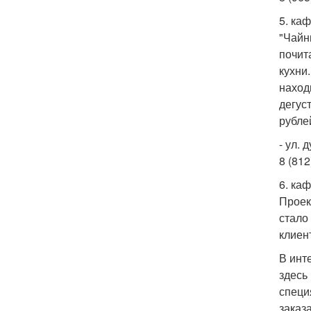
5. ка
"Чайн
почит
кухни
наход
дегус
рубле
- ул. 
8 (812
6. ка
Проек
стало
клиен
В инт
здесь
специ
заказ