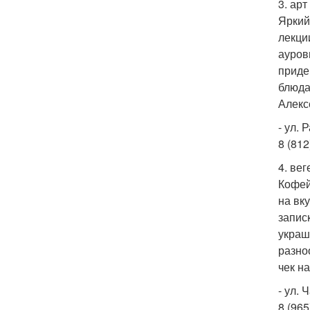
3. арт
Яркий
лекци
ауров
приде
блюда
Алекс
- ул. 
8 (812
4. ве
Кофей
на вк
запис
украш
разно
чек н
- ул. 
8 (965