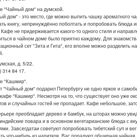
фе "Чайный дом" на думской.
ый дом" - это место, где можно выпить чашку ароматного ча
ать книгу, непринуждённо поболтать и попробовать блюда и
. Кафе не придерживается какого-то одного стиля и направл
иться в чайном доме было приятно каждому. Для знакомства
тационный сет "Зита и Гита", его вполне можно разделить н
й.
думская, д. 5/22.
) 314 84 17.
фе "Кашмир".
т "Чайный дом" подарил Петербургу не одно яркое и самоб
 кафе "Кашмир". Несмотря на то, что существует оно уже ок
тов и случайных гостей не пропадает. Кафе небольшое, зат
ерьере преобладает дерево и бамбук, на шторах можно увид
 индийские повара и в основном вегетарианские блюда с 
ями. Завсегдатаи советуют попробовать тибетский суп и в
ать что-нибудь из напитков. Вас порадуют обширная чайная