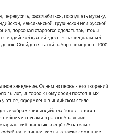
я, перекусить, расслабиться, послушать музыку,
ндийской, мексиканской, грузинской или русской
ения, персонал старается сделать так, чтобы
 с индийской кухней здесь есть специальный
а двоих. Обойдётся такой набор примерно в 1000
ытное заведение. Одним из первых его творений
оло 15 лет, интерес к нему среди постоянных
о уютное, оформлено в индийском стиле.
еть изображения индийских богов. Готовят
вкуснейшими соусами и разнообразными
егетарианский шашлык, а ещё обязательно
, кофейная и винная карты, а также домашние