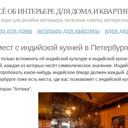
СЁ ОБ ИНТЕРЬЕРЕ ДЛЯ ДОМА И КВАРТИ
идеи для дизайна интерьера, полезные советы, интересны
ер для дома
интерьер для квартиры
идеи ди
мест с индийской кухней в Петербург
 только вспомнить об индийской культуре и индийской кухн
й, каждая из которых несёт символическое значение. Индийс
опробовать какое-нибудь индийское блюдо должен каждый. Дл
ербурге тоже есть места, где вас познакомят с индийской к
торан "Аптека".