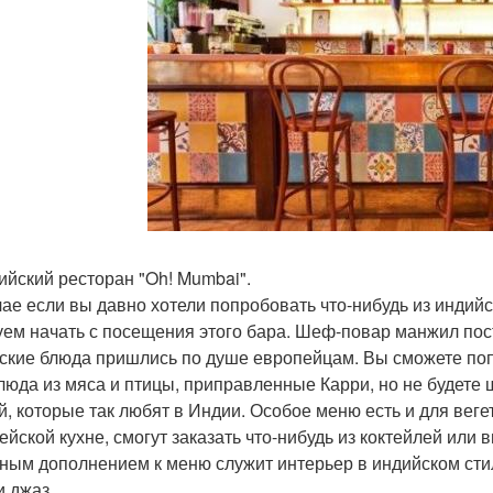
дийский ресторан "Oh! Mumbai".
чае если вы давно хотели попробовать что-нибудь из индийс
уем начать с посещения этого бара. Шеф-повар манжил пос
ские блюда пришлись по душе европейцам. Вы сможете по
блюда из мяса и птицы, приправленные Карри, но не будет
й, которые так любят в Индии. Особое меню есть и для вегет
ейской кухне, смогут заказать что-нибудь из коктейлей или 
ным дополнением к меню служит интерьер в индийском стиле
и джаз.