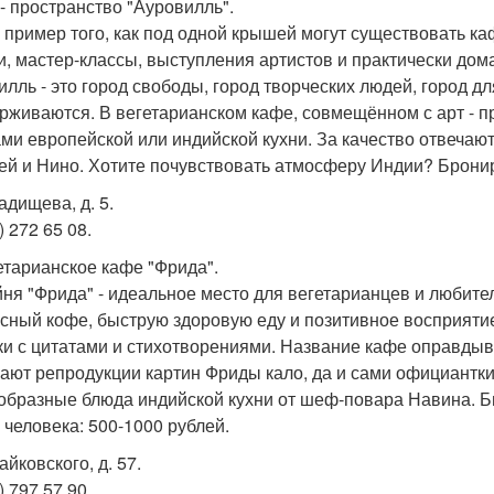
 - пространство "Ауровилль".
 пример того, как под одной крышей могут существовать ка
и, мастер-классы, выступления артистов и практически дом
илль - это город свободы, город творческих людей, город д
рживаются. В вегетарианском кафе, совмещённом с арт - пр
ми европейской или индийской кухни. За качество отвечаю
ей и Нино. Хотите почувствовать атмосферу Индии? Бронир
Радищева, д. 5.
) 272 65 08.
гетарианское кафе "Фрида".
ня "Фрида" - идеальное место для вегетарианцев и любител
усный кофе, быструю здоровую еду и позитивное восприятие
ки с цитатами и стихотворениями. Название кафе оправды
ают репродукции картин Фриды кало, да и сами официантк
образные блюда индийской кухни от шеф-повара Навина. Б
а человека: 500-1000 рублей.
Чайковского, д. 57.
) 797 57 90.