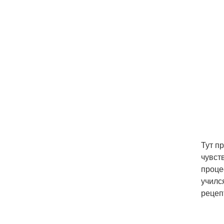
Тут п
чувст
проце
училс
рецеп