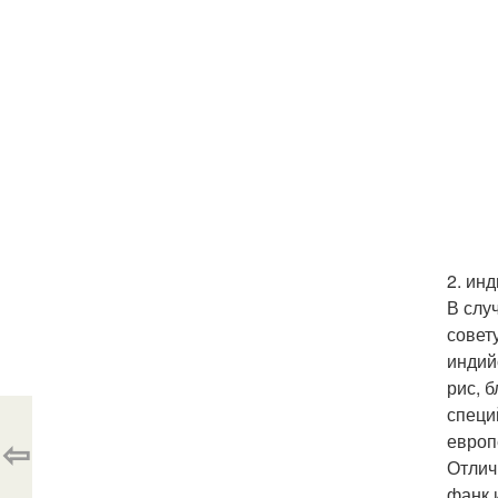
2. ин
В слу
совет
индий
рис, 
специ
европ
⇦
Отлич
фанк 