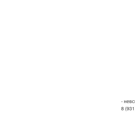
- невс
8 (931