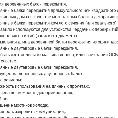
ия деревянных балок перекрытия.
янные балки перекрытия прямоугольного или квадратного 
евянных домах в качестве межэтажных балок в декоративны
янные балки перекрытия круглого сечения (или овального).
равило используются для устройства чердачных перекрытий
чивостью на изгиб (зависит от диаметра.
мальная длина деревянной балки перекрытия из оцилиндрова
янные двутавровые балки перекрытия.
 быть изготовлены из массива дерева, или в сочетании ОС
тельстве.
янные двутавровые балки перекрытия.
ущества деревянных двутавровых балок:
е размеры;.
жность использования на длинных пролетах;.
чена возможность деформирования;.
 вес;.
шение мостиков холода;.
жность закрепить коммуникации;.
жность монтажа своими руками без привлечения специальн