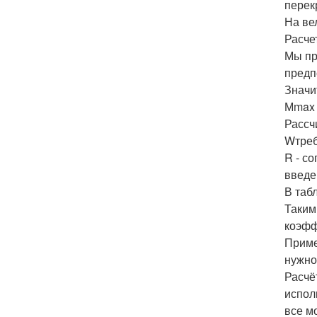
перек
На ве
Расче
Мы пр
предп
Значи
Мmax = 
Рассч
Wтреб 
R - с
введе
В таб
Таким
коэффи
Приме
нужно
Расчё
испол
все м