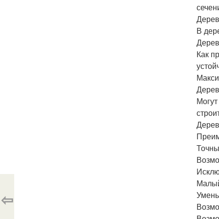
сечен
Дерев
В дер
Дерев
Как п
устой
Макси
Дерев
Могут
строи
Дерев
Преим
Точны
Возмо
Исклю
Малый
⇦
Умень
Возмо
Возмо