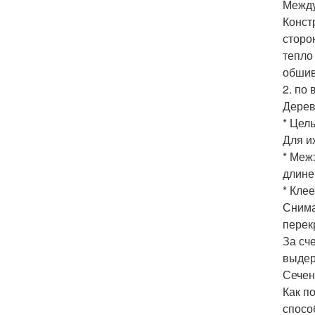
Между
Конст
сторо
тепло
обшив
2. по 
Дерев
* Цел
Для и
* Меж
длине
* Кле
Снима
перек
За сч
выдер
Сечен
Как п
спосо