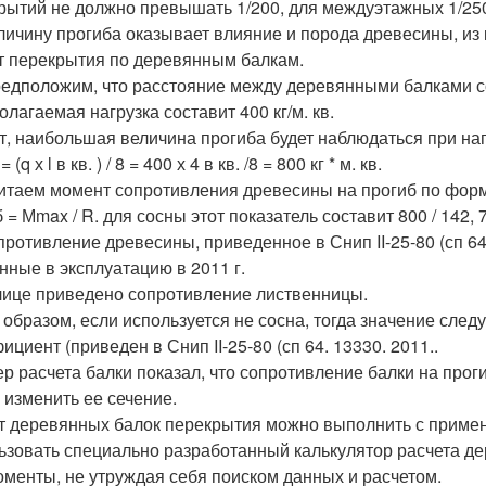
рытий не должно превышать 1/200, для междуэтажных 1/25
личину прогиба оказывает влияние и порода древесины, из 
т перекрытия по деревянным балкам.
едположим, что расстояние между деревянными балками сост
олагаемая нагрузка составит 400 кг/м. кв.
т, наибольшая величина прогиба будет наблюдаться при наг
(q х l в кв. ) / 8 = 400 х 4 в кв. /8 = 800 кг * м. кв.
итаем момент сопротивления древесины на прогиб по фор
= Мmax / R. для сосны этот показатель составит 800 / 142, 71
опротивление древесины, приведенное в Снип II-25-80 (сп 6
нные в эксплуатацию в 2011 г.
лице приведено сопротивление лиственницы.
 образом, если используется не сосна, тогда значение сле
циент (приведен в Снип II-25-80 (сп 64. 13330. 2011..
р расчета балки показал, что сопротивление балки на про
 изменить ее сечение.
т деревянных балок перекрытия можно выполнить с прим
ьзовать специально разработанный калькулятор расчета де
оменты, не утруждая себя поиском данных и расчетом.