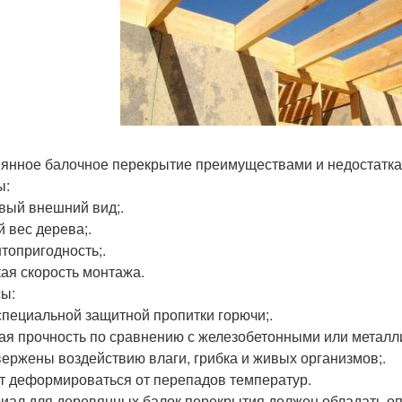
янное балочное перекрытие преимуществами и недостатка
ы:
вый внешний вид;.
 вес дерева;.
топригодность;.
ая скорость монтажа.
ы:
 специальной защитной пропитки горючи;.
кая прочность по сравнению с железобетонными или металл
вержены воздействию влаги, грибка и живых организмов;.
ут деформироваться от перепадов температур.
иал для деревянных балок перекрытия должен обладать о