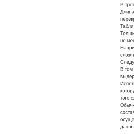
В-тре
Длина
перек
Табли
Толщи
не ме
Напри
сложн
Следу
В том
выдер
Испол
котор
того 
Обычн
соста
осуще
данны