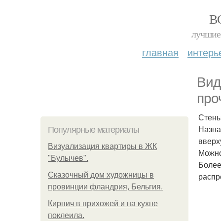
В
лучшие 
главная
интерь
Вид
про
Стены
Назна
Популярные материалы
вверх
Визуализация квартиры в ЖК
Можно
"Булычев".
Более
Сказочный дом художницы в
распр
провинции фландрия, Бельгия.
Кирпич в прихожей и на кухне
поклеила.