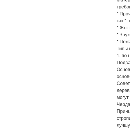
требо
* Про
как * 
* Жес
* Звук
* Пож
Типы 
1. по
Подва
Основ
основ
Совет
дерев
могут
Черда
Принц
строп
лучшу