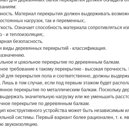
ваниям:
чность. Материал перекрытия должен выдерживать возможн
постоянных нагрузок, так и переменных;.
ткость. Означает способность материала сопротивляться изг
о - и теплоизоляция;.
арная безопасность.
и виды деревянных перекрытий - классификация.
 назначению.
льное и цокольное перекрытие по деревянным балкам.
ное требование к такому перекрытию - высокая прочность. 
ой для перекрытия пола и соответственно, должны выдержи
. Лишь в том случае, если под первым этажом будет распол
янное перекрытие по металлическим балкам. Поскольку де
 выдержать значительную нагрузку или же уменьшить расст
чное перекрытие по деревянным балкам.
ип конструктивного устройства может быть независимым ил
ильной системы. Первый вариант более рационален, т. к. 
ю звукоизоляцию.