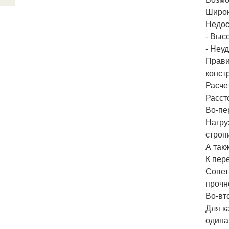
Широк
Недос
- Выс
- Неу
Прави
конст
Расче
Расст
Во-пе
Нагру
строп
А так
К пер
Совет
прочн
Во-вт
Для к
одина