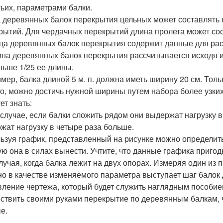
тьих, параметрами балки.
 деревянных балок перекрытия цельных может составлять 
рытий. Для чердачных перекрытий длина пролета может сост
ца деревянных балок перекрытия содержит данные для рас
на деревянных балок перекрытия рассчитывается исходя и
ньше 1/25 ее длины.
мер, балка длиной 5 м. п. должна иметь ширину 20 см. Толь
о, можно достичь нужной ширины путем набора более узких
ет знать:
 случае, если балки сложить рядом они выдержат нагрузку в 
жат нагрузку в четыре раза больше.
ьзуя график, представленный на рисунке можно определить
ую она в силах вынести. Учтите, что данные графика пригод
случая, когда балка лежит на двух опорах. Измеряя один из
о в качестве изменяемого параметра выступает шаг балок 
вление чертежа, который будет служить наглядным пособие
ствить своими руками перекрытие по деревянным балкам, 
е.