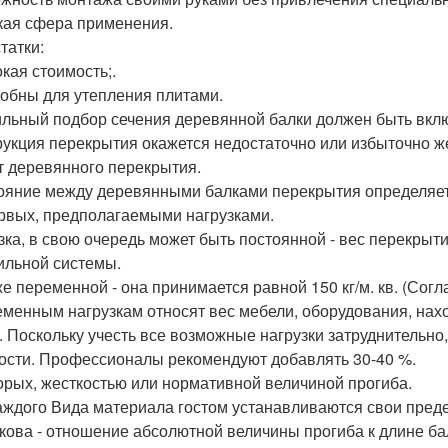
ая сфера применения.
татки:
окая стоимость;.
добны для утепления плитами.
льный подбор сечения деревянной балки должен быть включ
рукция перекрытия окажется недостаточно или избыточно ж
т деревянного перекрытия.
ояние между деревянными балками перекрытия определяет
рвых, предполагаемыми нагрузками.
зка, в свою очередь может быть постоянной - вес перекрыт
ильной системы.
же переменной - она принимается равной 150 кг/м. кв. (Согла
еменным нагрузкам относят вес мебели, оборудования, нах
. Поскольку учесть все возможные нагрузки затруднительно
ости. Профессионалы рекомендуют добавлять 30-40 %.
орых, жесткостью или нормативной величиной прогиба.
аждого Вида материала гостом устанавливаются свои преде
кова - отношение абсолютной величины прогиба к длине ба