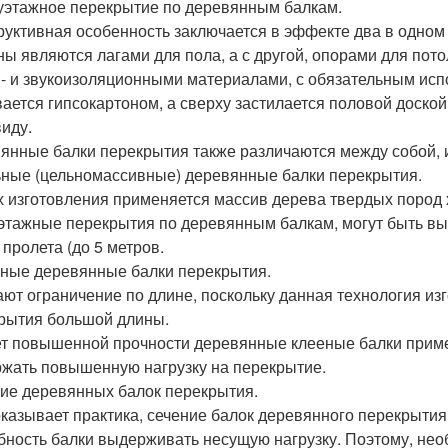
этажное перекрытие по деревянным балкам.
руктивная особенность заключается в эффекте два в одном
ны являются лагами для пола, а с другой, опорами для пот
 - и звукоизоляционными материалами, с обязательным исп
ается гипсокартоном, а сверху застилается половой доской
виду.
янные балки перекрытия также различаются между собой, 
ьные (цельномассивные) деревянные балки перекрытия.
х изготовления применяется массив дерева твердых пород
этажные перекрытия по деревянным балкам, могут быть в
 пролета (до 5 метров.
еные деревянные балки перекрытия.
ют ограничение по длине, поскольку данная технология из
рытия большой длины.
ет повышенной прочности деревянные клееные балки примен
жать повышенную нагрузку на перекрытие.
ие деревянных балок перекрытия.
оказывает практика, сечение балок деревянного перекрыти
бность балки выдерживать несущую нагрузку. Поэтому, не