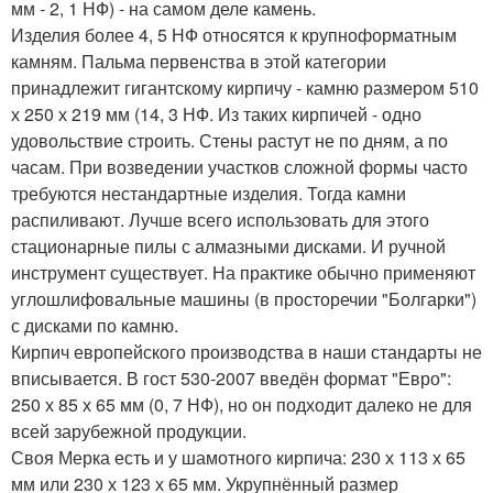
мм - 2, 1 НФ) - на самом деле камень.
Изделия более 4, 5 НФ относятся к крупноформатным
камням. Пальма первенства в этой категории
принадлежит гигантскому кирпичу - камню размером 510
х 250 х 219 мм (14, 3 НФ. Из таких кирпичей - одно
удовольствие строить. Стены растут не по дням, а по
часам. При возведении участков сложной формы часто
требуются нестандартные изделия. Тогда камни
распиливают. Лучше всего использовать для этого
стационарные пилы с алмазными дисками. И ручной
инструмент существует. На практике обычно применяют
углошлифовальные машины (в просторечии "Болгарки")
с дисками по камню.
Кирпич европейского производства в наши стандарты не
вписывается. В гост 530-2007 введён формат "Евро":
250 х 85 х 65 мм (0, 7 НФ), но он подходит далеко не для
всей зарубежной продукции.
Своя Мерка есть и у шамотного кирпича: 230 х 113 х 65
мм или 230 х 123 х 65 мм. Укрупнённый размер