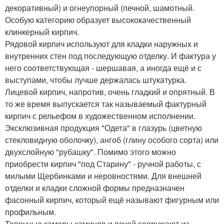
декоративный) и огнеупорный (печной, шамотный.
Особую категорию образует высококачественный
клинкерный кирпич.
Рядовой кирпич используют для кладки наружных и
внутренних стен под последующую отделку. И фактура у
него соответствующая - шершавая, а иногда ещё и с
выступами, чтобы лучше держалась штукатурка.
Лицевой кирпич, напротив, очень гладкий и опрятный. В
то же время выпускается так называемый фактурный
кирпич с рельефом в художественном исполнении.
Эксклюзивная продукция "Одета" в глазурь (цветную
стекловидную оболочку), ангоб (глину особого сорта) или
двухслойную "рубашку". Помимо этого можно
приобрести кирпич "под Старину" - ручной работы, с
милыми Щербинками и неровностями. Для внешней
отделки и кладки сложной формы предназначен
фасонный кирпич, который ещё называют фигурным или
профильным.
Топочные камеры каминов и печей сооружают из