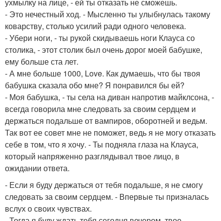
ухмылку на лице, - ей ты отказать не сможешь.
- Это нечестный ход. - Мысленно ты улыбнулась такому
коварству, столько усилий ради одного человека.
- Убери ноги, - ты рукой скидываешь ноги Клауса со
столика, - этот столик был очень дорог моей бабушке,
ему больше ста лет.
- А мне больше 1000, Love. Как думаешь, что бы твоя
бабушка сказала обо мне? Я понравился бы ей?
- Моя бабушка, - ты села на диван напротив майклсона, -
всегда говорила мне следовать за своим сердцем и
держаться подальше от вампиров, оборотней и ведьм.
Так вот ее совет мне не поможет, ведь я не могу отказать
себе в том, что я хочу. - Ты подняла глаза на Клауса,
который напряженно разглядывал твое лицо, в
ожидании ответа.
- Если я буду держаться от тебя подальше, я не смогу
следовать за своим сердцем. - Впервые ты призналась
вслух о своих чувствах.
- Тогда я буду ждать тебя сегодня вечером, твое