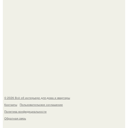
5 ошибок в планировке, из-за которых вы теряете метры.
"Проиллюстрированные Люди": Томас майландер
превратил солнечные ожоги в арт - объект.
© 2026 Всё об интерьере для дома и квартиры
Контакты
Пользовательское соглашение
Политика конфидециальности
Обратная связь