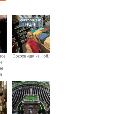
всё:
Сокровища из Hoff.
и
зе
я
ки
го