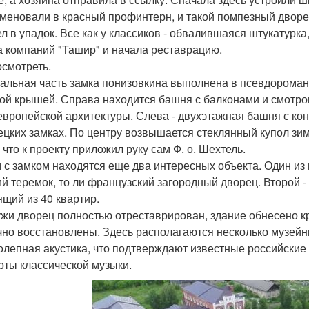
меновали в красный профинтерн, и такой помпезный дворец 
л в упадок. Все как у классиков - обвалившаяся штукатурка,
а компаний "Ташир" и начала реставрацию.
осмотреть.
альная часть замка понизовкина выполнена в псевдороман
ой крышей. Справа находится башня с балконами и смотр
вропейской архитектуры. Слева - двухэтажная башня с кон
ецких замках. По центру возвышается стеклянный купол зим
 что к проекту приложил руку сам Ф. о. Шехтель.
 с замком находятся еще два интересных объекта. Один из 
ий теремок, то ли французский загородный дворец. Второй -
ящий из 40 квартир.
жи дворец полностью отреставрирован, здание обнесено 
чно восстановлены. Здесь располагаются несколько музейны
олепная акустика, что подтверждают известные российские
рты классической музыки.