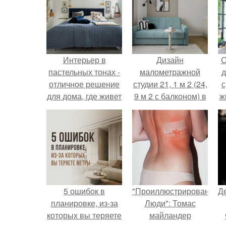
Интерьер в
Дизайн
С
пастельных тонах -
малометражной
д
отличное решение
студии 21, 1 м 2 (24,
с
для дома, где живет
9 м 2 с балконом) в
ж
семья с детьми и
Краснодаре.
с
эта квартира
площадью 93 кв.
с
5 ошибок в
"Проиллюстрированные
Д
планировке, из-за
Люди": Томас
которых вы теряете
майландер