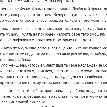
ям с каплями масла с ароматом бергамота.
постельное белье. Аромат твоей ванной. Любимый фильм да
если ужин разделить не с кем. Вечерние туфли, и чулки с п
ее место в котором ты собираешься блистать - это кухня и 
женственной - означает оставаться такой наедине с собой в
ть музыку. Гулять на природе - напоить свое тело эмоциям
енные лифчики и старые вещи, которые не радуют.
ь нитку жемчуга еще дома, и вот еще что. В конце концов м
ить свое ложе подушками и лепестками роз не когда-нибудь,
ить прямо сейчас.
у-то женщины, которые умеют дарить себе наслаждение боль
жностей остаться одной) всегда есть кто-то кто хочет, жажде
еменно всех выставила за дверь - куда деться от любимого 
 прикосновений потому что каждое твое прикосновение нап
ь не от нехватки любви, привязываясь до боли, впадая в за
 через край, из сердца, из твоих глаз и искрится в уголках
и весь мир такой любовью.