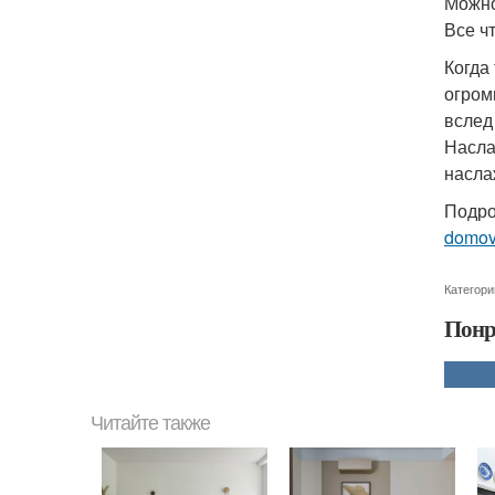
Можно
Все чт
Когда
огром
вслед
Насла
насла
Подро
domo
Категори
Понр
Читайте также