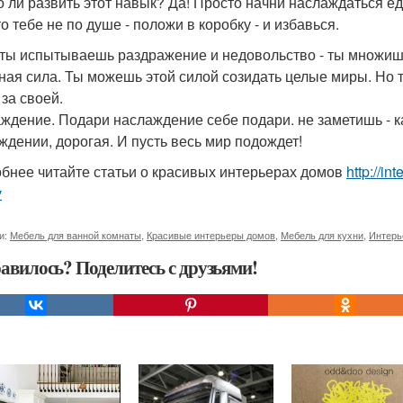
 ли развить этот навык? Да! Просто начни наслаждаться ед
о тебе не по душе - положи в коробку - и избавься.
 ты испытываешь раздражение и недовольство - ты множишь
ная сила. Ты можешь этой силой созидать целые миры. Но 
 за своей.
ждение. Подари наслаждение себе подари. не заметишь - к
ждении, дорогая. И пусть весь мир подождет!
бнее читайте статьи о красивых интерьерах домов
http://in
v
и:
Мебель для ванной комнаты
,
Красивые интерьеры домов
,
Мебель для кухни
,
Интерь
авилось? Поделитесь с друзьями!