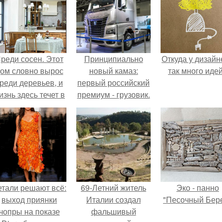
реди сосен. Этот
Принципиально
Откуда у дизайн
ом словно вырос
новый камаз:
так много иде
реди деревьев, и
первый российский
изнь здесь течет в
премиум - грузовик.
обственном ритме
- спокойно, без
пешки и лишнего
шума.
етали решают всё:
69-Летний житель
Эко - панно
выход приянки
Италии создал
"Песочный Бере
чопры на показе
фальшивый