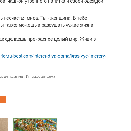
ой, чашкой утреннего напитка и своей одеждой.
 несчастья мира. Ты - женщина. В тебе
ты также можешь и разрушать чужие жизни
ак сделаешь прекраснее целый мир. Живи в
terior.ru-best.com/interer-dlya-doma/krasivye-interery-
ер для квартиры
,
Интерьер для дома