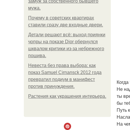
замуж за собственного бывшего
мужа.
Почему в советских квартирах
ставили сразу две входные двери.
Детали решают всё: выход приянки
чопры на показе Dior обернулся
шквалом критики из-за небрежного
пошива.
Невеста без права выбора: как
показ Samuel Cirnansck 2012 года
превратил подиум в манифест
Когда
против принуждения.
Не на
ты вр
Растения как украшения интерьера.
бы те
Путь 
Насла
На че