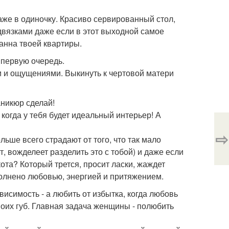
же в одиночку. Красиво сервированный стол,
одвязками даже если в этот выходной самое
ванна твоей квартиры.
 первую очередь.
и и ощущениями. Выкинуть к чертовой матери
аникюр сделай!
 когда у тебя будет идеальный интерьер! А
⇨
ше всего страдают от того, что так мало
т, вожделеет разделить это с тобой) и даже если
кота? Который трется, просит ласки, жаждет
олнено любовью, энергией и притяжением.
висимость - а любить от избытка, когда любовь
 твоих губ. Главная задача женщины - полюбить