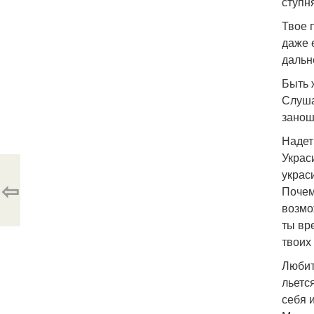
ступн
Твое 
даже 
дальн
Быть 
Слуша
занош
Надет
Украс
украс
⇦
Почем
возмо
ты вр
твоих
Любит
льется
себя 