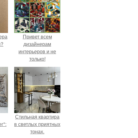
ера
Привет всем
й?
дизайнерам
интерьеров и не
только!
Стильная квартира
г":
в светлых приятных
тонах.