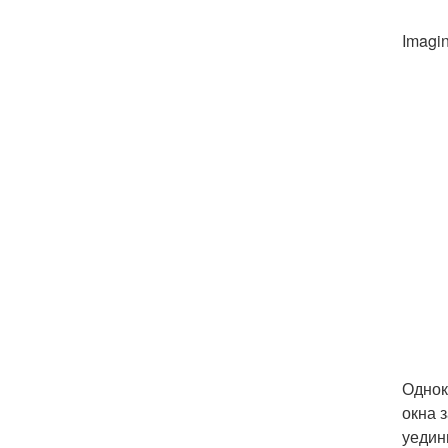
Imagi
Однок
окна 
уедин