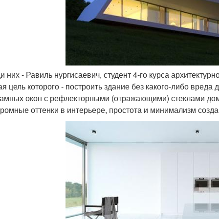
и них - Равиль нургисаевич, студент 4-го курса архитектурно
ая цель которого - построить здание без какого-либо вред
амных окон с рефлекторными (отражающими) стеклами дом 
ромные оттенки в интерьере, простота и минимализм созд