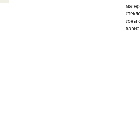
матер
стекл
зоны 
вариа