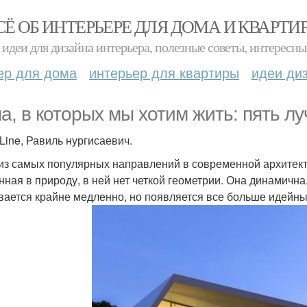
СЁ ОБ ИНТЕРЬЕРЕ ДЛЯ ДОМА И КВАРТИ
идеи для дизайна интерьера, полезные советы, интересны
ер для дома
интерьер для квартиры
идеи ди
а, в которых мы хотим жить: пять лу
 Line, Равиль нургисаевич.
из самых популярных направлений в современной архитектур
нная в природу, в ней нет четкой геометрии. Она динамична
вается крайне медленно, но появляется все больше идейн