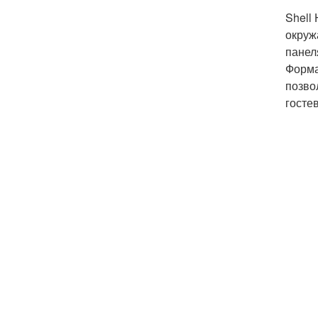
Shell
окруж
панел
Форма
позво
госте