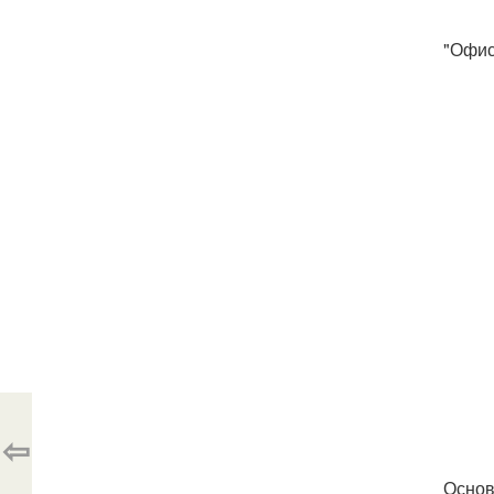
"Офис
⇦
Основ