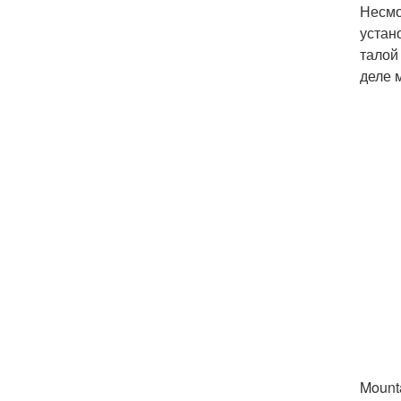
Несмо
устан
талой
деле 
Mounta