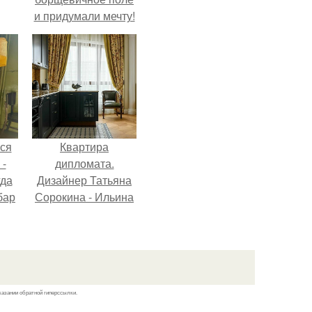
и придумали мечту!
лся
Квартира
 -
дипломата.
гда
Дизайнер Татьяна
бар
Сорокина - Ильина
".
создала
классический
интерьер для
возрастной пары в
квартире площадью
казании обратной гиперссылки.
82, 5 кв.