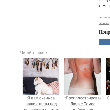
темны
Категори
спальни
Понр
Читайте также
Я вам очень за
"Проиллюстрированные
С
ваши ответы под
Люди": Томас
последним постом
майландер