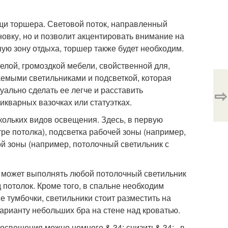
щи торшера. Световой поток, направленный
новку, но и позволит акцентировать внимание на
ую зону отдыха, торшер также будет необходим.
елой, громоздкой мебели, свойственной для,
аемыми светильниками и подсветкой, которая
уально сделать ее легче и расставить
⇨
кварных вазочках или статуэтках.
скольких видов освещения. Здесь, в первую
ре потолка), подсветка рабочей зоны (например,
й зоны (например, потолочный светильник с
 может выполнять любой потолочный светильник
 потолок. Кроме того, в спальне необходим
е тумбочки, светильники стоит разместить на
варианту небольших бра на стене над кроватью.
освещения можно немного & 34; снизить& 34; . в