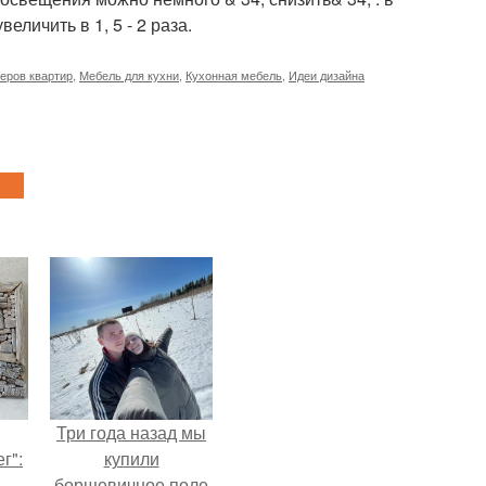
личить в 1, 5 - 2 раза.
еров квартир
,
Мебель для кухни
,
Кухонная мебель
,
Идеи дизайна
Три года назад мы
г":
купили
борщевичное поле