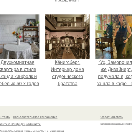
Двухкомнатная
Кёнигсберг.
"Ух, Заморочи
квартира в стиле
Интерьер дома
же Дизайнер",
сканди кинфолк и
студенческого
подумала я, ко
ебелью 50-х годов
братства
зашла в кафе - 
в высотке на
"Германия".
"слезы березы
котельнической.
онтакты
Пользовательское соглашение
Обратная связь
олитика конфидециальности
Копирование разрешено при у
 Москва, САО, Беговой, Правды улица 15Б 1, м. Савёловская