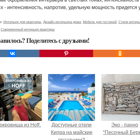
х - интенсивность, напротив, удельную мощность придется уве
и:
Интерьер для квартиры
,
Дизайн интерьера дома
,
Мебель для гостиной
,
Стили интерь
,
Современный интерьер квартиры
авилось? Поделитесь с друзьями!
окровища из Hoff.
Доступные отели
Эко - панно
Кипра на майские
"Песочный Бере
праздники?