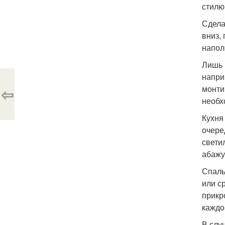
стилю,
Сдела
вниз,
напол
Лишь 
напри
монти
⇦
необх
Кухня
очере
свети
абажу
Спаль
или с
прикр
каждо
В слу