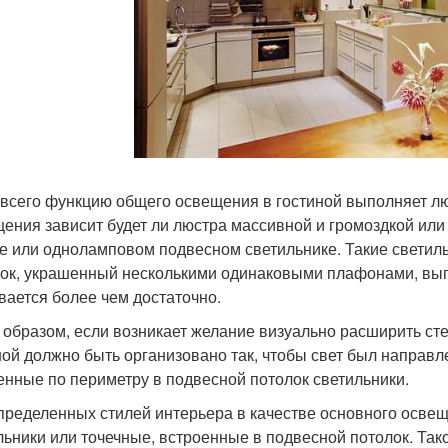
всего функцию общего освещения в гостиной выполняет лю
ения зависит будет ли люстра массивной и громоздкой или
е или одноламповом подвесном светильнике. Такие светиль
ок, украшенный несколькими одинаковыми плафонами, выгл
вается более чем достаточно.
 образом, если возникает желание визуально расширить ст
ной должно быть организовано так, чтобы свет был направ
енные по периметру в подвесной потолок светильники.
пределенных стилей интерьера в качестве основного осве
льники или точечные, встроенные в подвесной потолок. Так