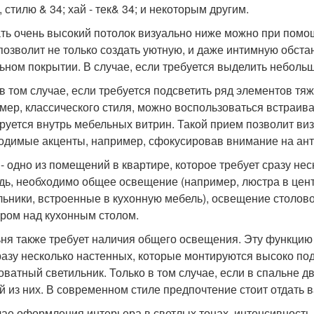
 стилю & 34; хай - тек& 34; и некоторым другим.
ть очень высокий потолок визуально ниже можно при помо
 позволит не только создать уютную, и даже интимную обста
ьном покрытии. В случае, если требуется выделить небольш
в том случае, если требуется подсветить ряд элементов тяж
мер, классического стиля, можно воспользоваться встраив
руется внутрь мебельных витрин. Такой прием позволит виз
одимые акценты, например, сфокусировав внимание на анти
 - одно из помещений в квартире, которое требует сразу не
дь, необходимо общее освещение (например, люстра в цент
льники, встроенные в кухонную мебель), освещение столово
ром над кухонным столом.
ня также требует наличия общего освещения. Эту функцию
разу несколько настенных, которые монтируются высоко под
оватный светильник. Только в том случае, если в спальне дв
й из них. В современном стиле предпочтение стоит отдать 
чае оформления интерьера в светлых тонах, интенсивность 