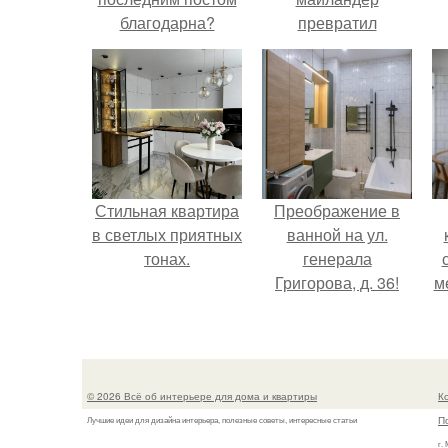
благодарна?
превратил
солнечные ожоги в
арт - объект.
Стильная квартира
Преображение в
в светлых приятных
ванной на ул.
тонах.
генерала
Григорова, д. 36!
м
© 2026 Всё об интерьере для дома и квартиры
К
П
Лучшие идеи для дизайна интерьера, полезные советы, интересные статьи
г.