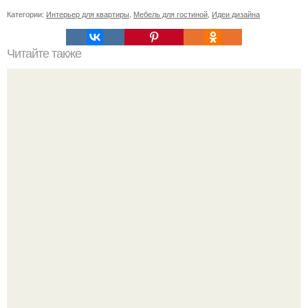
Категории:
Интерьер для квартиры
,
Мебель для гостиной
,
Идеи дизайна
Читайте также
Прямой диван или угловой. Угловой диван или прямой
все за и против.