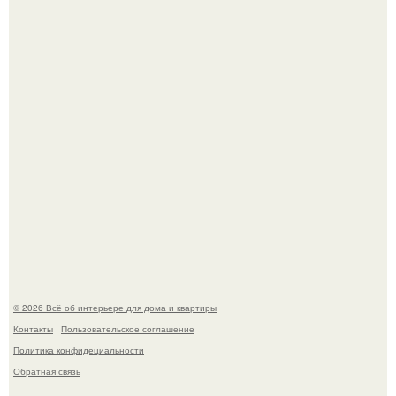
настоящее историческое наследие.
Невеста без права выбора: как показ Samuel Cirnansck
2012 года превратил подиум в манифест против
принуждения.
© 2026 Всё об интерьере для дома и квартиры
Контакты
Пользовательское соглашение
Политика конфидециальности
Обратная связь