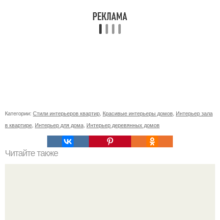
Категории:
Стили интерьеров квартир
,
Красивые интерьеры домов
,
Интерьер зала
в квартире
,
Интерьер для дома
,
Интерьер деревянных домов
Читайте также