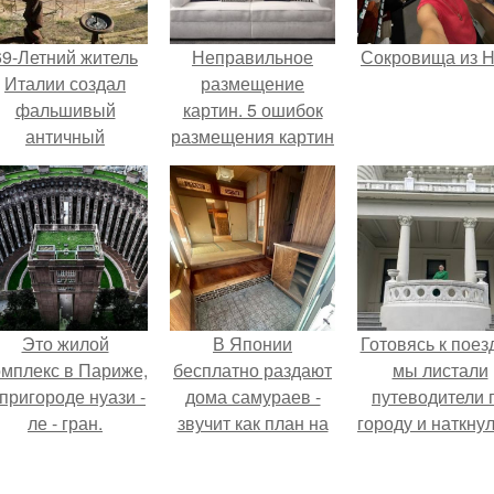
69-Летний житель
Неправильное
Сокровища из Ho
Италии создал
размещение
фальшивый
картин. 5 ошибок
античный
размещения картин
амфитеатр и
на стенах
долгое время
успешно выдавал
его за настоящее
историческое
наследие.
Это жилой
В Японии
Готовясь к поез
омплекс в Париже,
бесплатно раздают
мы листали
 пригороде нуази -
дома самураев -
путеводители 
ле - гран.
звучит как план на
городу и наткну
новую жизнь.
на фотограф
белого дворца