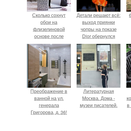
Сколько сохнут
Детали решают всё:
обои на
выход приянки
флизелиновой
чопры на показе
основе после
Dior обернулся
поклейки. Когда
шквалом критики
высохнет клей?
из-за небрежного
пошива.
Преображение в
Литературная
ванной на ул.
Москва. Дома -
к
генерала
музеи писателей.
в
Григорова, д. 36!