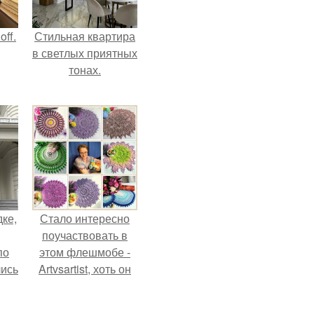
ff.
Стильная квартира
в светлых приятных
тонах.
дке,
Стало интересно
поучаствовать в
по
этом флешмобе -
лись
Artvsartist, хоть он
ию
не совсем про
.
рукоделие, а