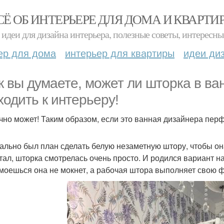
СЁ ОБ ИНТЕРЬЕРЕ ДЛЯ ДОМА И КВАРТИ
идеи для дизайна интерьера, полезные советы, интересны
ер для дома
интерьер для квартиры
идеи ди
ак вы думаете, может ли шторка в в
ходить к интерьеру!
ечно может! Таким образом, если это ванная дизайнера пер
ально был план сделать белую незаметную штору, чтобы она
тал, шторка смотрелась очень просто. И родился вариант на
 моешься она не мокнет, а рабочая штора выполняет свою ф