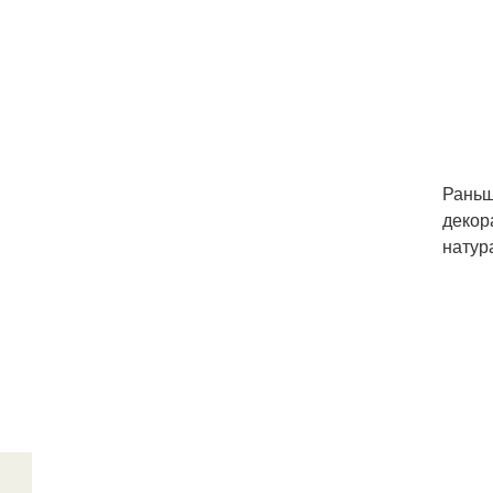
Раньш
декор
натур