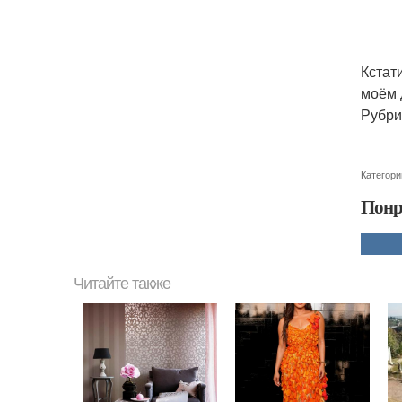
Кстат
моём 
Рубри
Категори
Понр
Читайте также