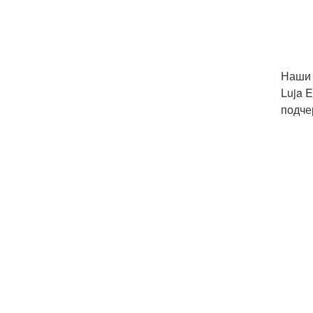
Наши 
Luja 
подче