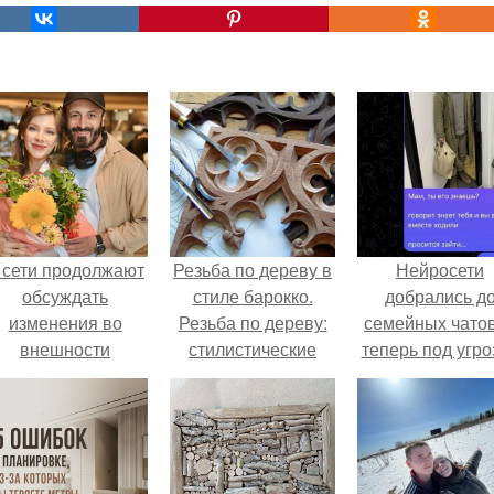
 сети продолжают
Резьба по дереву в
Нейросети
обсуждать
стиле барокко.
добрались д
изменения во
Резьба по дереву:
семейных чатов
внешности
стилистические
теперь под угро
актрисы.
направления и
мамины нерв
характерные узоры.