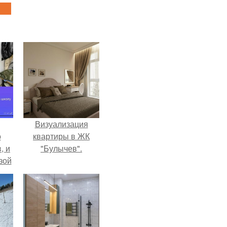
Визуализация
о
квартиры в ЖК
, и
"Булычев".
зой
ы.