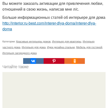
Вы можете заказать активации для привлечения любви,
отношений в свою жизнь, написав мне л/с.
Больше информационных статей об интерьере для дома
http://interior.ru-best.com/interer-dlya-doma/interer-dlya-
doma
Категории:
Красивые интерьеры домов
,
Интерьер для квартиры
,
Интерьер
частного дома
,
Интерьер для дома
,
Идеи дизайна спальни
,
Мебель для гостиной
,
Интерьер загородного дома
Читайте также