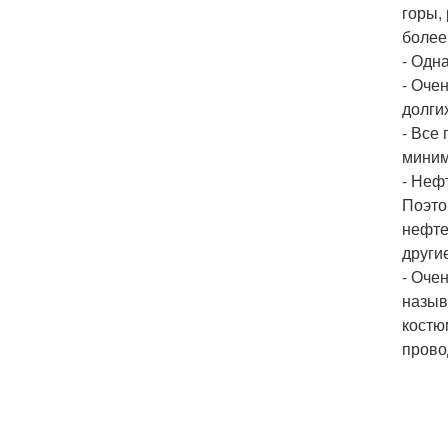
горы,
более
- Одн
- Оче
долги
- Все
миним
- Неф
Поэто
нефте
други
- Оче
назыв
костю
прово