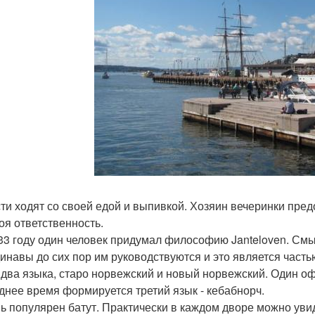
ости ходят со своей едой и выпивкой. Хозяин вечеринки пред
воя ответственность.
933 году один человек придумал философию Janteloven. Смыс
инавы до сих пор им руководствуются и это является часть
ь два языка, старо норвежский и новый норвежский. Один о
днее время формируется третий язык - кебабнорч.
нь популярен батут. Практически в каждом дворе можно ув