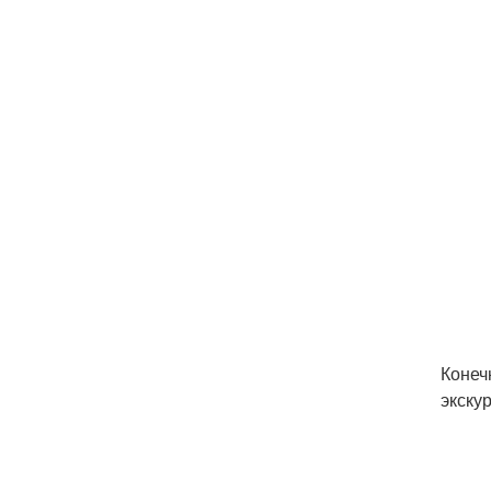
Конеч
экску