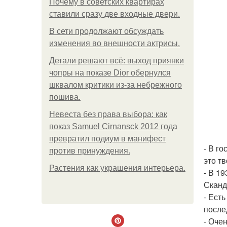
Почему в советских квартирах
ставили сразу две входные двери.
В сети продолжают обсуждать
изменения во внешности актрисы.
Детали решают всё: выход приянки
чопры на показе Dior обернулся
шквалом критики из-за небрежного
пошива.
Невеста без права выбора: как
показ Samuel Cirnansck 2012 года
превратил подиум в манифест
- В г
против принуждения.
это т
Растения как украшения интерьера.
- В 1
Сканд
- Ест
после
- Оче