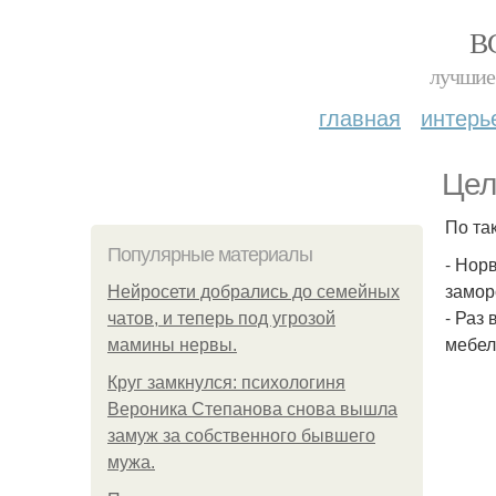
В
лучшие 
главная
интерь
Цел
По та
Популярные материалы
- Нор
замор
Нейросети добрались до семейных
- Раз
чатов, и теперь под угрозой
мебел
мамины нервы.
Круг замкнулся: психологиня
Вероника Степанова снова вышла
замуж за собственного бывшего
мужа.