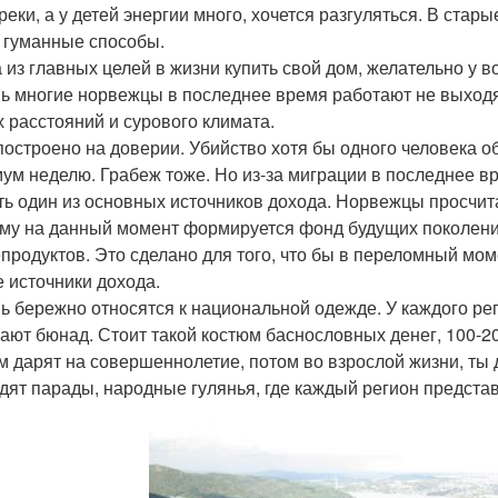
 реки, а у детей энергии много, хочется разгуляться. В стар
 гуманные способы.
а из главных целей в жизни купить свой дом, желательно у в
нь многие норвежцы в последнее время работают не выходя
х расстояний и сурового климата.
 построено на доверии. Убийство хотя бы одного человека 
ум неделю. Грабеж тоже. Но из-за миграции в последнее в
ть один из основных источников дохода. Норвежцы просчитал
му на данный момент формируется фонд будущих поколений
продуктов. Это сделано для того, что бы в переломный мом
е источники дохода.
нь бережно относятся к национальной одежде. У каждого ре
ают бюнад. Стоит такой костюм баснословных денег, 100-20
м дарят на совершеннолетие, потом во взрослой жизни, ты 
дят парады, народные гулянья, где каждый регион представ