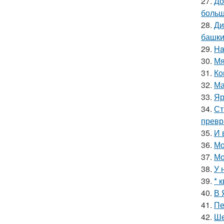
27.
До
больш
28.
Ди
башки
29.
Ha
30.
Мя
31.
Ко
32.
Ма
33.
Яр
34.
Ст
превр
35.
И 
36.
Мо
37.
Мо
38.
У 
39.
* 
40.
В 
41.
Пе
42.
Ше