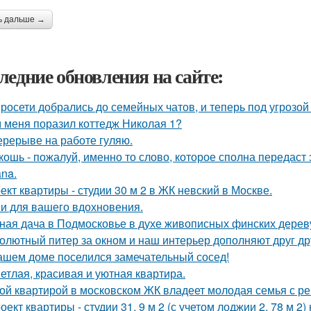
ь дальше →
ледние обновления на сайте:
росети добрались до семейных чатов, и теперь под угрозо
 меня поразил коттедж Николая 1?
ерерыве на работе гуляю.
кошь - пожалуй, именно то слово, которое сполна передаст
na.
ект квартиры - студии 30 м 2 в ЖК невский в Москве.
и для вашего вдохновения.
ная дача в Подмосковье в духе живописных финских дерев
олютный питер за окном и наш интерьер дополняют друг др
ашем доме поселился замечательный сосед!
етлая, красивая и уютная квартира.
ой квартирой в московском ЖК владеет молодая семья с ре
оект квартиры - студии 31, 9 м 2 (с учетом лоджии 2, 78 м 2