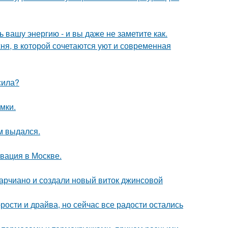
вашу энергию - и вы даже не заметите как.
ня, в которой сочетаются уют и современная
сила?
мки.
м выдался.
вация в Москве.
марчиано и создали новый виток джинсовой
рости и драйва, но сейчас все радости остались