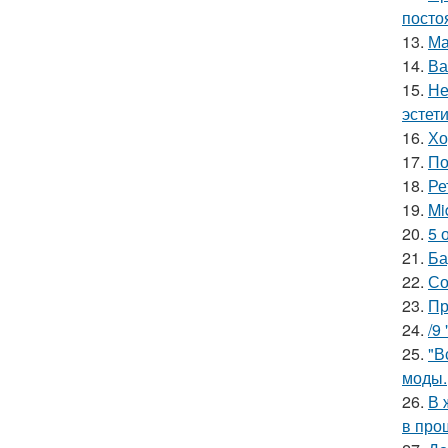
посто
13.
Ма
14.
Ва
15.
Не
эстети
16.
Хо
17.
По
18.
Ре
19.
Mi
20.
5 
21.
Ба
22.
Со
23.
Пр
24.
/9
25.
"В
моды.
26.
В 
в про