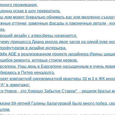
янного проживания.
донна оскар в шоу превратила.
ш дом может буквально обнимать вас или медленно съедать 
жные оттенки, рамочные фасады и лаконичные детали - кух
ка.
роший дизайн с атмосферы начинается.
чему принцесса Диана иногда двое часов на одной руке но
трофутуризм в дизайне интерьера.
ddle AGE в реализованном проекте дизайнера Ирины шиши
ошибок ремонта, которые стоили нервов.
рселона. Наш день в Барселоне насыщенным и очень ярки
бираюсь в Питер ненадолго.
оект компактной однокомнатной квартиры 32 м 2 в ЖК инно
 "А" в эрмитаже/.
се Новое - это Хорошо Забытое Старое", - решили братья 
жизни 59-летней Галины балагуровой было много побед, ско
шлом.