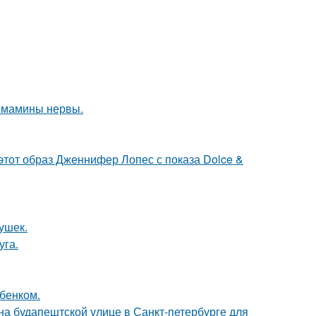
й мамины нервы.
 этот образ Дженнифер Лопес с показа Dolce &
ушек.
уга.
бенком.
) на будапештской улице в Санкт-петербурге для