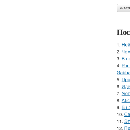
читат
Пос
1.
Ней
2.
Чем
3.
В п
4.
Рос
Gabba
5.
Про
6.
Иде
7.
Уют
8.
Абс
9.
В н
10.
Св
11.
Эт
12.
Пр