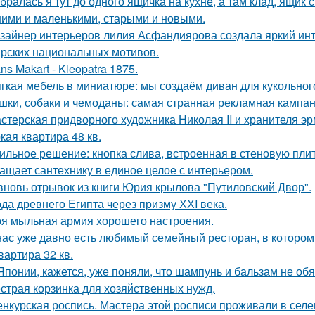
бралась я тут до одного ящичка на кухне, а там клад, ящик
ими и маленькими, старыми и новыми.
зайнер интерьеров лилия Асфандиярова создала яркий инт
рских национальных мотивов.
ns Makart - Kleopatra 1875.
гкая мебель в миниатюре: мы создаём диван для кукольног
шки, собаки и чемоданы: самая странная рекламная кампан
стерская придворного художника Николая II и хранителя эр
кая квартира 48 кв.
ильное решение: кнопка слива, встроенная в стеновую плитк
ащает сантехнику в единое целое с интерьером.
вновь отрывок из книги Юрия крылова "Путиловский Двор".
да древнего Египта через призму ХХI века.
я мыльная армия хорошего настроения.
нас уже давно есть любимый семейный ресторан, в котором д
квартира 32 кв.
Японии, кажется, уже поняли, что шампунь и бальзам не об
страя корзинка для хозяйственных нужд.
нкурская роспись. Мастера этой росписи проживали в селени