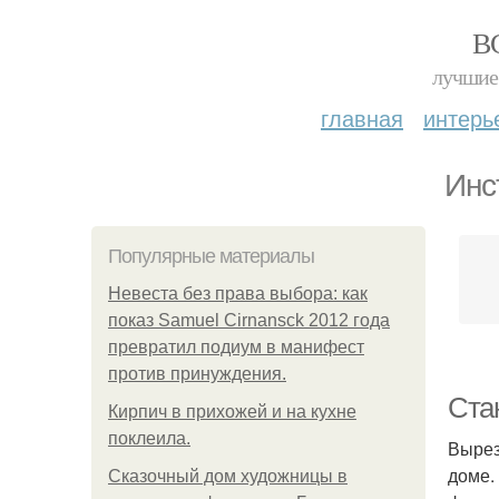
В
лучшие 
главная
интерь
Инс
Популярные материалы
Невеста без права выбора: как
показ Samuel Cirnansck 2012 года
превратил подиум в манифест
против принуждения.
Ста
Кирпич в прихожей и на кухне
поклеила.
Вырез
доме.
Сказочный дом художницы в