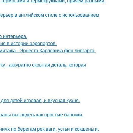
 с термосами и термокружками, причем разными,
ерьер в английском стиле с использованием
о интерьера.
ия в истории аэропортов.
митажа - Эрнеста Карловича фон липгарта.
у - аккуратно скрытая деталь, которая
ля детей игровая, и вкусная кухня.
язаны выглядеть как простые баночки.
ях по берегам рек ваги, устьи и кокшеньги.