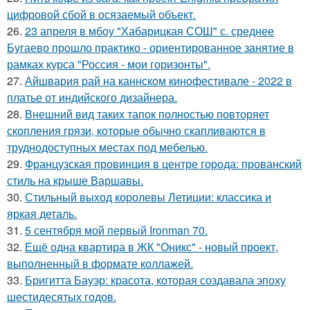
цифровой сбой в осязаемый объект.
26.
23 апреля в мбоу "Хабарицкая СОШ" с. среднее
Бугаево прошло практико - ориентированное занятие в
рамках курса "Россия - мои горизонты".
27.
Айшвария рай на каннском кинофестивале - 2022 в
платье от индийского дизайнера.
28.
Внешний вид таких тапок полностью повторяет
скопления грязи, которые обычно скапливаются в
труднодоступных местах под мебелью.
29.
Французская провинция в центре города: прованский
стиль на крыше Варшавы.
30.
Стильный выход королевы Летиции: классика и
яркая деталь.
31.
5 сентября мой первый Ironman 70.
32.
Ещё одна квартира в ЖК "Оникс" - новый проект,
выполненный в формате коллажей.
33.
Бригитта Бауэр: красота, которая создавала эпоху
шестидесятых годов.