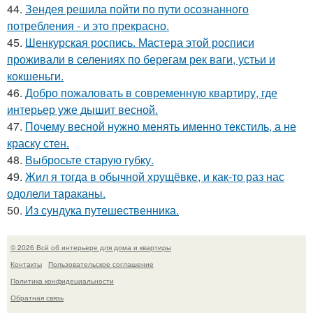
44.
Зендея решила пойти по пути осознанного
потребления - и это прекрасно.
45.
Шенкурская роспись. Мастера этой росписи
проживали в селениях по берегам рек ваги, устьи и
кокшеньги.
46.
Добро пожаловать в современную квартиру, где
интерьер уже дышит весной.
47.
Почему весной нужно менять именно текстиль, а не
краску стен.
48.
Выбросьте старую губку.
49.
Жил я тогда в обычной хрущёвке, и как-то раз нас
одолели тараканы.
50.
Из сундука путешественника.
© 2026 Всё об интерьере для дома и квартиры
Контакты
Пользовательское соглашение
Политика конфидециальности
Обратная связь