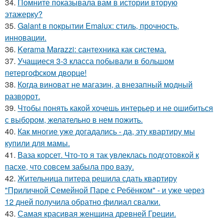
34.
Помните показывала вам в истории вторую
этажерку?
35.
Galant в покрытии Emalux: стиль, прочность,
инновации.
36.
Kerama Marazzi: сантехника как система.
37.
Учащиеся 3-3 класса побывали в большом
петергофском дворце!
38.
Когда виноват не магазин, а внезапный модный
разворот.
39.
Чтобы понять какой хочешь интерьер и не ошибиться
с выбором, желательно в нем пожить.
40.
Как многие уже догадались - да, эту квартиру мы
купили для мамы.
41.
Ваза корсет. Что-то я так увлеклась подготовкой к
пасхе, что совсем забыла про вазу.
42.
Жительница питера решила сдать квартиру
"Приличной Семейной Паре с Ребёнком" - и уже через
12 дней получила обратно филиал свалки.
43.
Самая красивая женщина древней Греции.