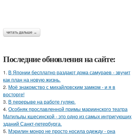
читать дальше →
Последние обновления на сайте:
1.
В Японии бесплатно раздают дома самураев - звучит
как план на новую жизнь.
2.
Моё знакомство с михайловским замком - и я в
восторге!
3.
В перерыве на работе гуляю.
4.
Особняк прославленной примы мариинского театра
Матильды кшесинской - это одно из самых интригующих
зданий Санкт-петербурга.
5.
Мэрилин монро не просто носила одежду - она