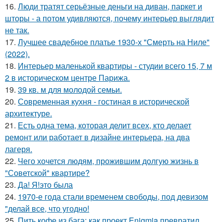
16.
Люди тратят серьёзные деньги на диван, паркет и
шторы - а потом удивляются, почему интерьер выглядит
не так.
17.
Лучшее свадебное платье 1930-х "Смерть на Ниле"
(2022).
18.
Интерьер маленькой квартиры - студии всего 15, 7 м
2 в историческом центре Парижа.
19.
39 кв. м для молодой семьи.
20.
Современная кухня - гостиная в исторической
архитектуре.
21.
Есть одна тема, которая делит всех, кто делает
ремонт или работает в дизайне интерьера, на два
лагеря.
22.
Чего хочется людям, прожившим долгую жизнь в
"Советской" квартире?
23.
Да! Я!это была
24.
1970-е года стали временем свободы, под девизом
"делай все, что угодно!
25.
Пить кофе из бага: как проект Enigmia превратил