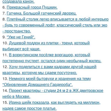
создавала канон.
6.
Прекрасный город Пушкин.
7.
Гатчина. Большой гатчинский дворец.
8.
Плетёный столик легко вписывается в любой интерьер
- будь то современный лофт, классический стиль или эко
- пространство.
9.
"Уже не Гений".
10.
Душевой поддон из плитки - тренд, который
выбирают всё чаще.
11.
В воркутинском посёлке воргашор, который
постепенно пустеет, остался один необычный жилец.
12.
Хочу поделиться с вами кадрами другой нашей
квартиры, которую мы сдаем посуточно.
13.
Немного моей бытовухи и хранения на тему
"Обновление Домашнего Гардероба".
14.
Проект квартиры - студии 24 м 2 в ЖК дмитровское
небо в Москве.
15.
Ирина шейк показала, как выглядеть на миллион,
надев самое простое платье.