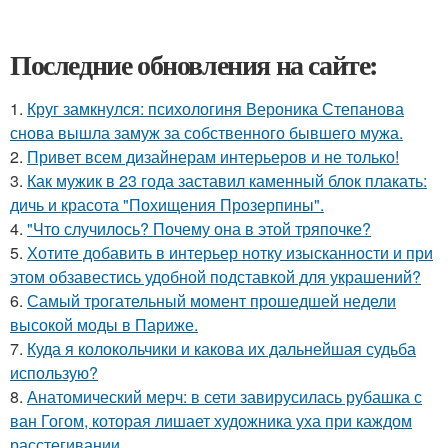
Последние обновления на сайте:
1.
Круг замкнулся: психологиня Вероника Степанова
снова вышла замуж за собственного бывшего мужа.
2.
Привет всем дизайнерам интерьеров и не только!
3.
Как мужик в 23 года заставил каменный блок плакать:
дичь и красота "Похищения Прозерпины".
4.
"Что случилось? Почему она в этой тряпочке?
5.
Хотите добавить в интерьер нотку изысканности и при
этом обзавестись удобной подставкой для украшений?
6.
Самый трогательный момент прошедшей недели
высокой моды в Париже.
7.
Куда я колокольчики и какова их дальнейшая судьба
использую?
8.
Анатомический мерч: в сети завирусилась рубашка с
ван Гогом, которая лишает художника уха при каждом
расстегивании.