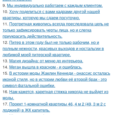
9.
Мы индивидуально работаем с каждым клиентом.
10.
Хочу поделиться с вами кадрами другой нашей
квартиры, которую мы сдаем посуточно.
11.
Портретная живопись всегда преследовала цель не
только зафиксировать черты лица, но и слегка
приукрасить действительность.
12.
Питер в этом году был не только рабочим, но и
полным нежности, красивых выходов и ностальгии в
любимой моей питерской квартире.
13.
Магия дизайна: от меню до интерьера.
14.
Меган вышла в красном - и ошиблась.
15.
В истории моды Жаклин Кеннеди - онассис осталась
иконой стиля, но в истории любви её второй брак - это
символ фатальной ошибки.
16.
Нам кажется, каретная стяжка никогда не выйдет из
моды.
17.
Проект 1-комнатной квартиры 46, 4 м 2 (49, 3 м 2 с
лоджией) в ЖК капитель.