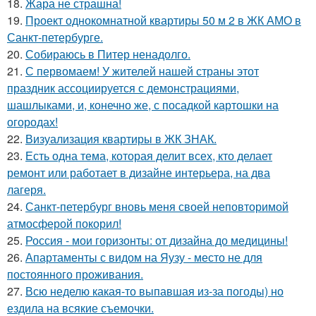
18.
Жара не страшна!
19.
Проект однокомнатной квартиры 50 м 2 в ЖК АМО в
Санкт-петербурге.
20.
Собираюсь в Питер ненадолго.
21.
С первомаем! У жителей нашей страны этот
праздник ассоциируется с демонстрациями,
шашлыками, и, конечно же, с посадкой картошки на
огородах!
22.
Визуализация квартиры в ЖК ЗНАК.
23.
Есть одна тема, которая делит всех, кто делает
ремонт или работает в дизайне интерьера, на два
лагеря.
24.
Санкт-петербург вновь меня своей неповторимой
атмосферой покорил!
25.
Россия - мои горизонты: от дизайна до медицины!
26.
Апартаменты с видом на Яузу - место не для
постоянного проживания.
27.
Всю неделю какая-то выпавшая из-за погоды) но
ездила на всякие съемочки.