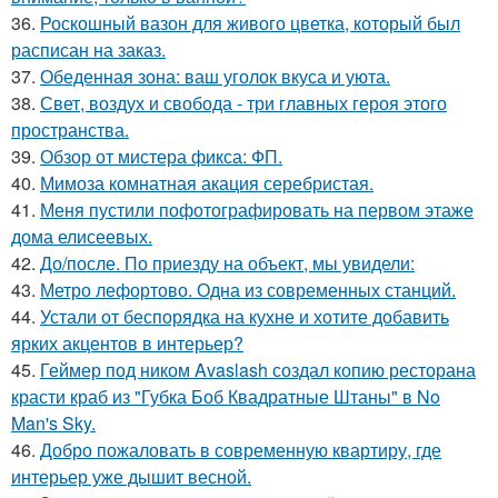
36.
Роскошный вазон для живого цветка, который был
расписан на заказ.
37.
Обеденная зона: ваш уголок вкуса и уюта.
38.
Свет, воздух и свобода - три главных героя этого
пространства.
39.
Обзор от мистера фикса: ФП.
40.
Мимоза комнатная акация серебристая.
41.
Меня пустили пофотографировать на первом этаже
дома елисеевых.
42.
До/после. По приезду на объект, мы увидели:
43.
Метро лефортово. Одна из современных станций.
44.
Устали от беспорядка на кухне и хотите добавить
ярких акцентов в интерьер?
45.
Геймер под ником Avaslash создал копию ресторана
красти краб из "Губка Боб Квадратные Штаны" в No
Man's Sky.
46.
Добро пожаловать в современную квартиру, где
интерьер уже дышит весной.