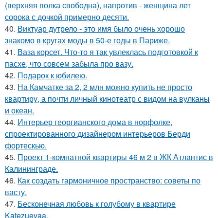
(верхняя полка свободна), напротив - женщина лет
сорока с дочкой примерно десяти.
40.
Виктуар дутрело - это имя было очень хорошо
знакомо в кругах моды в 50-е годы в Париже.
41.
Ваза корсет. Что-то я так увлеклась подготовкой к
пасхе, что совсем забыла про вазу.
42.
Подарок к юбилею.
43.
На Камчатке за 2, 2 млн можно купить не просто
квартиру, а почти личный кинотеатр с видом на вулканы
и океан.
44.
Интерьер георгианского дома в норфолке,
спроектированного дизайнером интерьеров Берди
фортескью.
45.
Проект 1-комнатной квартиры 46 м 2 в ЖК Атлантис в
Калининграде.
46.
Как создать гармоничное пространство: советы по
васту.
47.
Бесконечная любовь к голубому в квартире
Katezuevaa.