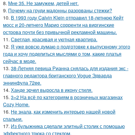
8.
Мне 35. Не замужем, детей нет.
9.
Почему на груди мадонны разорваны стежки?
10.
В 1993 году Calvin Klein отправил 18-летнюю Кейт
мосс и 20-летнего Марио сорренти на виргинские
острова почти без привычной рекламной машины.
11.
Светлая, красивая и уютная квартира.
12.
Я уже вовсю думаю о подготовке к выпускному этого
года и хочу поделиться мыслями о том, какие платья
сейчас в моде.
13.
38-Летняя певица Рианна снялась для издания экс -
главного редактора британского Vogue Эдварда
эннинфула 72ee.
14.
Ханде эрчел выросла в икону стиля.
15.
3=2 На всё по категориям в розничных магазинах
Cozy Home.
16.
Не знала, как изменить интерьер нашей новой
спальни.
17.
Из булыжника сделали элитный столик с помощью
эффектного трюка со стеклом.