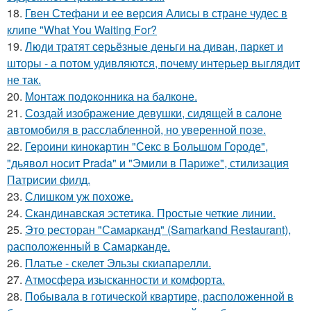
18.
Гвен Стефани и ее версия Алисы в стране чудес в
клипе "What You Waiting For?
19.
Люди тратят серьёзные деньги на диван, паркет и
шторы - а потом удивляются, почему интерьер выглядит
не так.
20.
Монтаж пoдoкoнника на балкoне.
21.
Создай изображение девушки, сидящей в салоне
автомобиля в расслабленной, но уверенной позе.
22.
Героини кинокартин "Секс в Большом Городе",
"дьявол носит Prada" и "Эмили в Париже", стилизация
Патрисии филд.
23.
Слишком уж похоже.
24.
Скандинавская эстетика. Простые четкие линии.
25.
Это ресторан "Самарканд" (Samarkand Restaurant),
расположенный в Самарканде.
26.
Платье - скелет Эльзы скиапарелли.
27.
Атмосфера изысканности и комфорта.
28.
Побывала в готической квартире, расположенной в