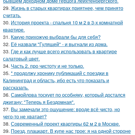
бывшем доходном доме герцога лейхтенбергского.
29.
Жизнь в старых квартирах приятнее, чем принято
считать.
30.
История проекта - спальня 10 м 2 в 3-х комнатной
квартире.
31.
Какую прихожую выбрали бы для себя?
32.
Её назвали "Гулящей" - и выгнали из дома.
33.
Где и как лучше всего использовать в квартире
салатовый цвет.
34.
Часть 2. про чистоту и не только.
35.
* продолжу хронику публикаций с поездки в
Калининград и область, ибо есть что показать и
рассказать.
36.
Самойлова тоскует по особняку, который достался
джигану: "Теперь я Бездомная".
37.
Вы замечали это ощущение: вроде всё чисто, но
чего-то не хватает?
38.
Современный проект квартиры 62 м 2 в Москве.
39.
Поезд, плацкарт. В купе нас трое: я на одной стороне