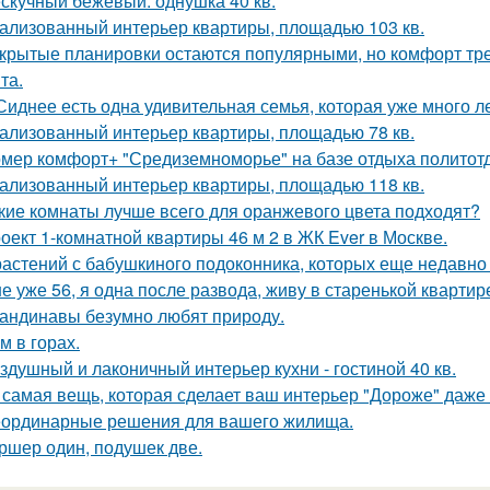
скучный бежевый: однушка 40 кв.
ализованный интерьер квартиры, площадью 103 кв.
крытые планировки остаются популярными, но комфорт тре
та.
Сиднее есть одна удивительная семья, которая уже много л
ализованный интерьер квартиры, площадью 78 кв.
мер комфорт+ "Средиземноморье" на базе отдыха политотд
ализованный интерьер квартиры, площадью 118 кв.
кие комнаты лучше всего для оранжевого цвета подходят?
оект 1-комнатной квартиры 46 м 2 в ЖК Ever в Москве.
растений с бабушкиного подоконника, которых еще недавно с
е уже 56, я одна после развода, живу в старенькой квартир
андинавы безумно любят природу.
м в горах.
здушный и лаконичный интерьер кухни - гостиной 40 кв.
 самая вещь, которая сделает ваш интерьер "Дороже" даже 
ординарные решения для вашего жилища.
ршер один, подушек две.