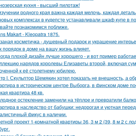
нозерская кухня - высший пилотаж!
изучении родного края важна каждая мелочь, каждая деталь
новых комплексах в кудепсте устанавливали шкаф купе в по
вайте познакомимся поближе.
ns Makart - Kleopatra 1875.
заная косметичка - душевный подарок и украшение интерье
к порядок в доме на вашу жизнь влияет.
огда плохой дизайн лучше хорошего - и вот пример работае
ллекцию нарядов королевы Елизаветы второй, включая сумо
оченной к её столетнему юбилею.
тр I. Скульптор Шемякин хотел показать не внешность, а об
артира в историческом центре Выборга, в финском доме пос
кая квартира 48 кв.
лодное остекление заменили на тёплое и превратили балко
артира в наследство от бабушки: недорогая и уютная перед
алистичный фикус в наличии.
етной проект 1-комнатной квартиры 36, 3 м 2 (39, 8 м 2 с 
бург.