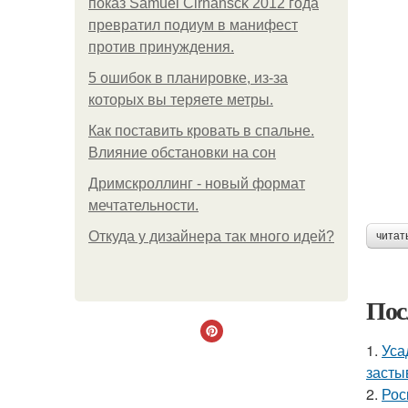
показ Samuel Cirnansck 2012 года
превратил подиум в манифест
против принуждения.
5 ошибок в планировке, из-за
которых вы теряете метры.
Как поставить кровать в спальне.
Влияние обстановки на сон
Дримскроллинг - новый формат
мечтательности.
Откуда у дизайнера так много идей?
читат
Пос
1.
Уса
засты
2.
Рос