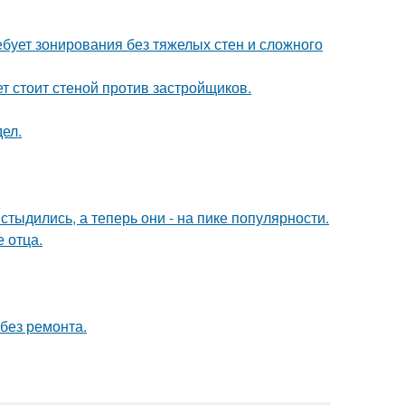
бует зонирования без тяжелых стен и сложного
ет стоит стеной против застройщиков.
ел.
тыдились, а теперь они - на пике популярности.
е отца.
без ремонта.