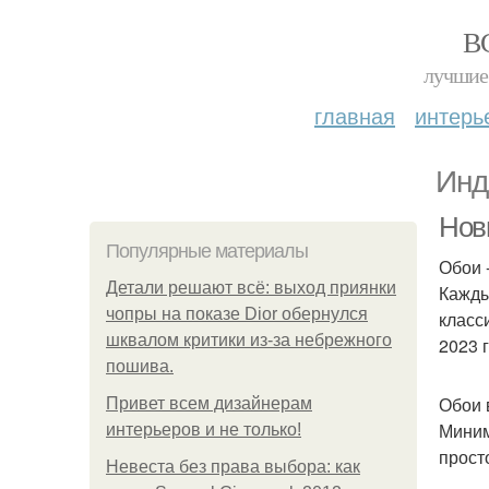
В
лучшие 
главная
интерь
Инд
Нов
Популярные материалы
Обои 
Детали решают всё: выход приянки
Кажды
чопры на показе Dior обернулся
класс
шквалом критики из-за небрежного
2023 
пошива.
Обои 
Привет всем дизайнерам
Миним
интерьеров и не только!
прост
Невеста без права выбора: как