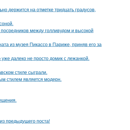
но держится на отметке тридцать градусов,
соной.
- посредников между голливудом и высокой
ната из музея Пикассо в Париже, приняв его за
о уже далеко не просто домик с лежанкой.
вском стиле сыграли.
ым стилем является модерн.
сещения.
из предыдущего поста!