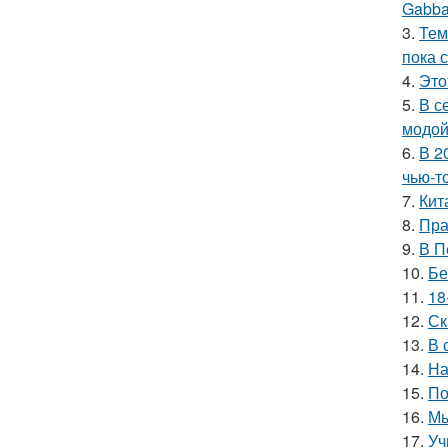
Gabba
3.
Тем
пока 
4.
Это
5.
В с
модой
6.
В 2
чью-т
7.
Кит
8.
Пра
9.
В П
10.
Бе
11.
18
12.
Ск
13.
В 
14.
На
15.
По
16.
Мы
17.
Уч