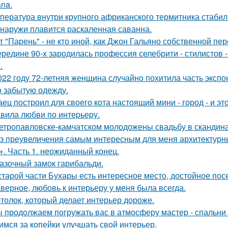
na.
пература внутри крупного африканского термитника стабиль
снаружи плавится раскаленная саванна.
т "Парень" - не кто иной, как Джон Гальяно собственной пер
ередине 90-х зародилась профессия селебрити - стилистов 
.
022 году 72-летняя женщина случайно похитила часть экспо
о забытую одежду.
аец построил для своего кота настоящий мини - город - и эт
вила любви по интеpьеpу.
етропавловске-камчатском молодожены свадьбу в скандина
з преувеличения самым интересным для меня архитектурн
+. Часть 1. неожиданный конец.
азочный замок гарибальди.
старой части Бухары есть интересное место, достойное по
верное, любовь к интерьеру у меня была всегда.
толок, который делает интерьер дороже.
 продолжаем погружать вас в атмосферу мастер - спальни 
имся за копейки улучшать свой интерьер.