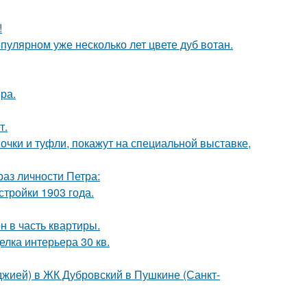
!
пулярном уже несколько лет цвете дуб вотан.
ра.
т.
чки и туфли, покажут на специальной выставке,
раз личности Петра:
тройки 1903 года.
н в часть квартиры.
елка интерьера 30 кв.
лоджией) в ЖК Дубровский в Пушкине (Санкт-