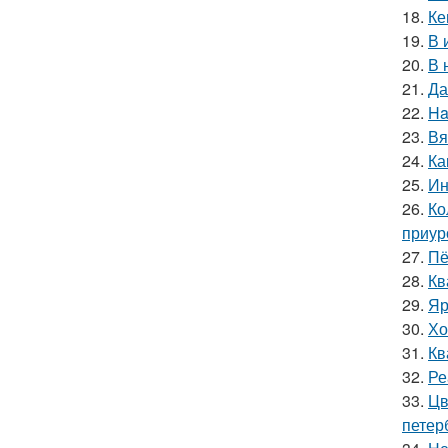
18.
Ке
19.
В 
20.
В 
21.
Да
22.
Ha
23.
Вя
24.
Ка
25.
Ин
26.
Ко
приур
27.
Пё
28.
Кв
29.
Яр
30.
Хо
31.
Кв
32.
Ре
33.
Цв
петер