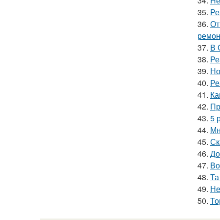
34.
Не
35.
Ре
36.
От
ремон
37.
В 
38.
Ре
39.
Но
40.
Ре
41.
Ка
42.
Пр
43.
5 
44.
Мн
45.
Ск
46.
До
47.
Во
48.
Та
49.
Не
50.
То