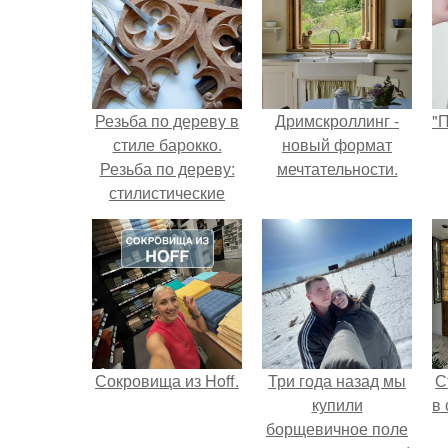
Резьба по дереву в
Дримскроллинг -
"
стиле барокко.
новый формат
Резьба по дереву:
мечтательности.
стилистические
направления и
с
характерные узоры.
Сокровища из Hoff.
Три года назад мы
С
купили
в
борщевичное поле