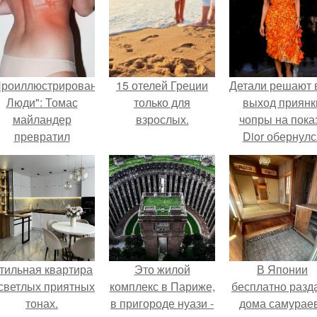
Проиллюстрированные
15 отелей Греции
Детали решают 
Люди": Томас
только для
выход приянк
майландер
взрослых.
чопры на пока
превратил
Dior обернулс
олнечные ожоги в
шквалом крити
арт - объект.
из-за небрежно
пошива.
тильная квартира
Это жилой
В Японии
 светлых приятных
комплекс в Париже,
бесплатно разд
тонах.
в пригороде нуази -
дома самураев