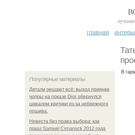
В
лучшие 
главная
интерь
Тат
про
В гар
Популярные материалы
Детали решают всё: выход приянки
чопры на показе Dior обернулся
шквалом критики из-за небрежного
пошива.
Невеста без права выбора: как
показ Samuel Cirnansck 2012 года