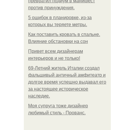
превратил подиум в манифест
против принуждения.
5 ошибок в планировке, из-за
которых вы теряете метры.
Как поставить кровать в спальне.
Влияние обстановки на сон
Привет всем дизайнерам
интерьеров и не только!
69-Летний житель Италии создал
фальшивый античный амфитеатр и
долгое время успешно выдавал его
за настоящее историческое
наследие.
Моя супруга тоже дизайнер
любимый стиль - Прованс.