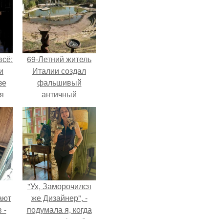
всё:
69-Летний житель
и
Италии создал
зе
фальшивый
я
античный
ки
амфитеатр и
го
долгое время
успешно выдавал
его за настоящее
историческое
наследие.
"Ух, Заморочился
ают
же Дизайнер", -
 -
подумала я, когда