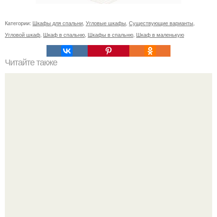
Категории:
Шкафы для спальни
,
Угловые шкафы
,
Существующие варианты
,
Угловой шкаф
,
Шкаф в спальню
,
Шкафы в спальню
,
Шкаф в маленькую
Читайте также
С наступление холодов хочется сделать интерьер
теплее не только в визуальном плане.