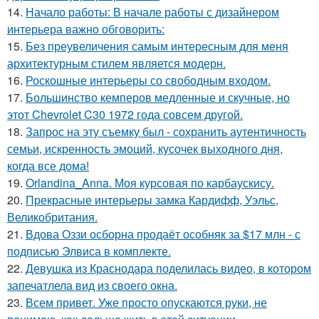
14.
Начало работы: В начале работы с дизайнером
интерьера важно обговорить:
15.
Без преувеличения самым интересным для меня
архитектурным стилем является модерн.
16.
Роскошные интерьеры со свободным входом.
17.
Большинство кемперов медленные и скучные, но
этот Chevrolet C30 1972 года совсем другой.
18.
Запрос на эту съемку был - сохранить аутентичность
семьи, искренность эмоций, кусочек выходного дня,
когда все дома!
19.
Orlandina_Anna. Моя курсовая по карбаускису.
20.
Прекрасные интерьеры замка Кардифф, Уэльс,
Великобритания.
21.
Вдова Оззи осборна продаёт особняк за $17 млн - с
подписью Элвиса в комплекте.
22.
Девушка из Краснодара поделилась видео, в котором
запечатлела вид из своего окна.
23.
Всем привет. Уже просто опускаются руки, не