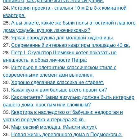
понимаю, как дальше жить в этой ситуации.
24.
История проекта - спальня 10 м 2 в 3-х комнатной
квартире.
25.
А вы знаете, какие же были полы в гостиной главного
дома усадьбы купцов лажечниковых?
26.
Яркая евродвушка для молодой художницы.
27.
Cовременный интерьер квартиры площадью 43 кв.
28.
Пётр I. Скульптор Шемякин хотел показать не
внешность, а образ личности Петра:
29.
Интерьер в элегантном классическом стиле с
современными элементами выполнен.
30.
Хорошо сделанная классика не стареет.
31.
Какая кухня вам больше всего нравится?
32.
Как считаете? Каким визульно должен быть интерьер
вашего дома, простым или сложным?
33.
Квартира в наследство от бабушки: недорогая и
уютная переделка интерьера 30 кв.
34.
Мартовский молодец. (Мысли вслух).
35.
Новая жизнь деревянного дома в Подмосковье.