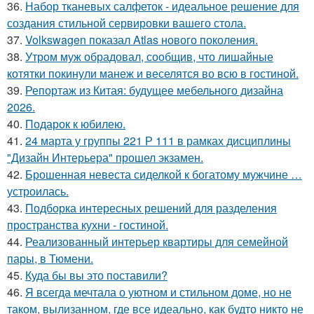
36.
Набор тканевых салфеток - идеальное решение для
создания стильной сервировки вашего стола.
37.
Volkswagen показал Atlas нового поколения.
38.
Утром муж обрадовал, сообщив, что лишайные
котятки покинули манеж и веселятся во всю в гостиной.
39.
Репортаж из Китая: будущее мебельного дизайна
2026.
40.
Подарок к юбилею.
41.
24 марта у группы 221 Р 111 в рамках дисциплины
"Дизайн Интерьера" прошел экзамен.
42.
Брошенная невеста сиделкой к богатому мужчине …
устроилась.
43.
Подборка интересных решений для разделения
пространства кухни - гостиной.
44.
Реализованный интерьер квартиры для семейной
пары, в Тюмени.
45.
Куда бы вы это поставили?
46.
Я всегда мечтала о уютном и стильном доме, но не
таком, вылизанном, где все идеально, как будто никто не