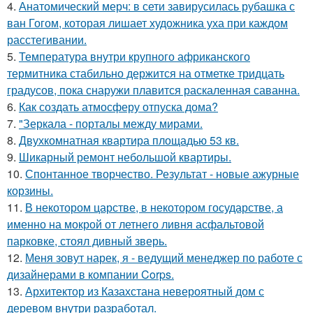
4.
Анатомический мерч: в сети завирусилась рубашка с
ван Гогом, которая лишает художника уха при каждом
расстегивании.
5.
Температура внутри крупного африканского
термитника стабильно держится на отметке тридцать
градусов, пока снаружи плавится раскаленная саванна.
6.
Как создать атмосферу отпуска дома?
7.
"Зеркала - порталы между мирами.
8.
Двухкомнатная квартира площадью 53 кв.
9.
Шикарный ремонт небольшой квартиры.
10.
Спонтанное творчество. Результат - новые ажурные
корзины.
11.
В некотором царстве, в некотором государстве, а
именно на мокрой от летнего ливня асфальтовой
парковке, стоял дивный зверь.
12.
Меня зовут нарек, я - ведущий менеджер по работе с
дизайнерами в компании Corps.
13.
Архитектор из Казахстана невероятный дом с
деревом внутри разработал.