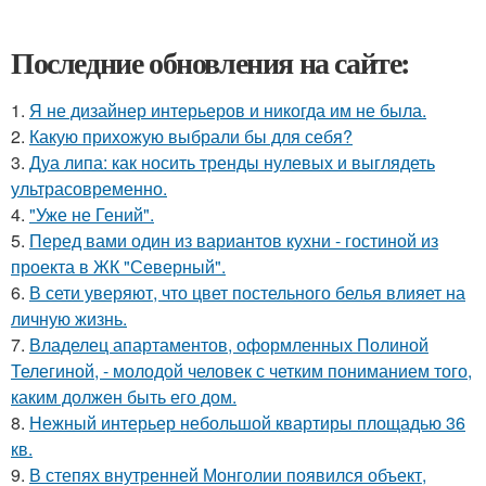
Последние обновления на сайте:
1.
Я не дизайнер интерьеров и никогда им не была.
2.
Какую прихожую выбрали бы для себя?
3.
Дуа липа: как носить тренды нулевых и выглядеть
ультрасовременно.
4.
"Уже не Гений".
5.
Перед вами один из вариантов кухни - гостиной из
проекта в ЖК "Северный".
6.
В сети уверяют, что цвет постельного белья влияет на
личную жизнь.
7.
Владелец апартаментов, оформленных Полиной
Телегиной, - молодой человек с четким пониманием того,
каким должен быть его дом.
8.
Нежный интерьер небольшой квартиры площадью 36
кв.
9.
В степях внутренней Монголии появился объект,