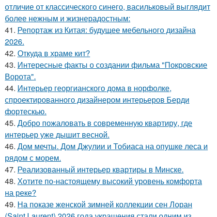
отличие от классического синего, васильковый выглядит
более нежным и жизнерадостным:
41.
Репортаж из Китая: будущее мебельного дизайна
2026.
42.
Откуда в храме кит?
43.
Интересные факты о создании фильма "Покровские
Ворота".
44.
Интерьер георгианского дома в норфолке,
спроектированного дизайнером интерьеров Берди
фортескью.
45.
Добро пожаловать в современную квартиру, где
интерьер уже дышит весной.
46.
Дом мечты. Дом Джулии и Тобиаса на опушке леса и
рядом с морем.
47.
Реализованный интерьер квартиры в Минске.
48.
Хотите по-настоящему высокий уровень комфорта
на реке?
49.
На показе женской зимней коллекции сен Лоран
(Saint Laurent) 2026 года украшения стали одним из