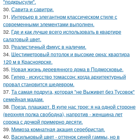
"подкрысули".
30.
Савита и савитри.
31.
Интерьер в элегантном классическом стиле с
современными элементами выполнен.
32.
Где и как лучше всего использовать в квартире
салатовый цвет.
33.
Реалистичный фикус в наличии.
34.
Шестиметровый потолок и высокие окна: квартира
120 м в Красноярске.
35.
Новая жизнь деревянного дома в Подмосковье.
36.
Гипер - искусство томассон: когда архитектурный
провал становится шедевром.
37.
Та самая подруга, которая "не Выживет без Тусовок"
семейная мадам.
38.
Поезд, плацкарт. В купе нас трое: я на одной стороне
(верхняя полка свободна), напротив - женщина лет
сорока с дочкой примерно десяти.
39.
Мимоза комнатная акация серебристая.
40.
Васильковый цвет - оттенок синей гаммы, но в