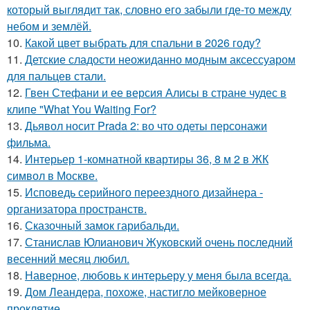
который выглядит так, словно его забыли где-то между
небом и землёй.
10.
Какой цвет выбрать для спальни в 2026 году?
11.
Детские сладости неожиданно модным аксессуаром
для пальцев стали.
12.
Гвен Стефани и ее версия Алисы в стране чудес в
клипе "What You Waiting For?
13.
Дьявол носит Prada 2: во что одеты персонажи
фильма.
14.
Интерьер 1-комнатной квартиры 36, 8 м 2 в ЖК
символ в Москве.
15.
Исповедь серийного переездного дизайнера -
организатора пространств.
16.
Сказочный замок гарибальди.
17.
Станислав Юлианович Жуковский очень последний
весенний месяц любил.
18.
Наверное, любовь к интерьеру у меня была всегда.
19.
Дом Леандера, похоже, настигло мейковерное
проклятие.