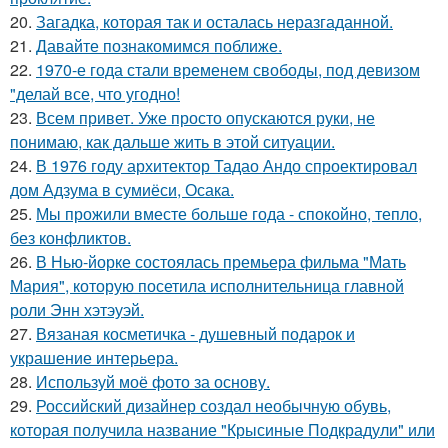
20.
Загадка, которая так и осталась неразгаданной.
21.
Давайте познакомимся поближе.
22.
1970-е года стали временем свободы, под девизом
"делай все, что угодно!
23.
Всем привет. Уже просто опускаются руки, не
понимаю, как дальше жить в этой ситуации.
24.
В 1976 году архитектор Тадао Андо спроектировал
дом Адзума в сумиёси, Осака.
25.
Мы прожили вместе больше года - спокойно, тепло,
без конфликтов.
26.
В Нью-йорке состоялась премьера фильма "Мать
Мария", которую посетила исполнительница главной
роли Энн хэтэуэй.
27.
Вязаная косметичка - душевный подарок и
украшение интерьера.
28.
Используй моё фото за основу.
29.
Российский дизайнер создал необычную обувь,
которая получила название "Крысиные Подкрадули" или