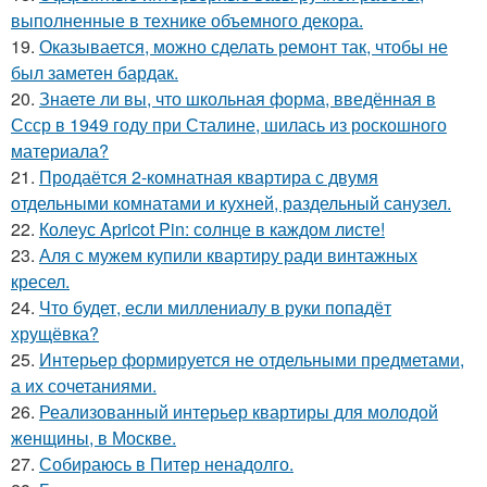
выполненные в технике объемного декора.
19.
Оказывается, можно сделать ремонт так, чтобы не
был заметен бардак.
20.
Знаете ли вы, что школьная форма, введённая в
Ссср в 1949 году при Сталине, шилась из роскошного
материала?
21.
Продаётся 2-комнатная квартира с двумя
отдельными комнатами и кухней, раздельный санузел.
22.
Колеус Apricot Pin: солнце в каждом листе!
23.
Аля с мужем купили квартиру ради винтажных
кресел.
24.
Что будет, если миллениалу в руки попадёт
хрущёвка?
25.
Интерьер формируется не отдельными предметами,
а их сочетаниями.
26.
Реализованный интерьер квартиры для молодой
женщины, в Москве.
27.
Собираюсь в Питер ненадолго.