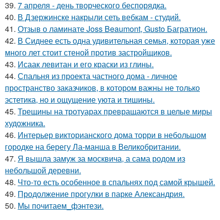
39.
7 апреля - день творческого беспорядка.
40.
В Дзержинске накрыли сеть вебкам - студий.
41.
Отзыв о ламинате Joss Beaumont, Gusto Багратион.
42.
В Сиднее есть одна удивительная семья, которая уже
много лет стоит стеной против застройщиков.
43.
Исаак левитан и его краски из глины.
44.
Спальня из проекта частного дома - личное
пространство заказчиков, в котором важны не только
эстетика, но и ощущение уюта и тишины.
45.
Трещины на тротуарах превращаются в целые миры
художника.
46.
Интерьер викторианского дома торри в небольшом
городке на берегу Ла-манша в Великобритании.
47.
Я вышла замуж за москвича, а сама родом из
небольшой деревни.
48.
Что-то есть особенное в спальнях под самой крышей.
49.
Продолжение прогулки в парке Александрия.
50.
Мы почитаем_фэнтези.