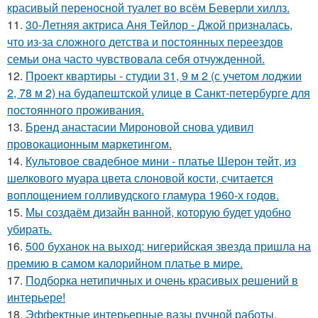
красивый переносной туалет во всём Беверли хиллз.
11.
30-Летняя актриса Аня Тейлор - Джой призналась,
что из-за сложного детства и постоянных переездов
семьи она часто чувствовала себя отчужденной.
12.
Проект квартиры - студии 31, 9 м 2 (с учетом лоджии
2, 78 м 2) на будапештской улице в Санкт-петербурге для
постоянного проживания.
13.
Бренд анастасии Мироновой снова удивил
провокационным маркетингом.
14.
Культовое свадебное мини - платье Шерон тейт, из
шелкового муара цвета слоновой кости, считается
воплощением голливудского гламура 1960-х годов.
15.
Мы создаём дизайн ванной, которую будет удобно
убирать.
16.
500 буханок на выход: нигерийская звезда пришла на
премию в самом калорийном платье в мире.
17.
Подборка нетипичных и очень красивых решений в
интерьере!
18.
Эффектные интерьерные вазы ручной работы,