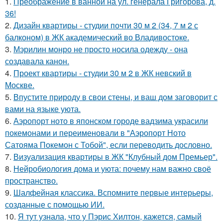
1.
Преображение в ванной на ул. генерала Григорова, д.
36!
2.
Дизайн квартиры - студии почти 30 м 2 (34, 7 м 2 с
балконом) в ЖК академический во Владивостоке.
3.
Мэрилин монро не просто носила одежду - она
создавала канон.
4.
Проект квартиры - студии 30 м 2 в ЖК невский в
Москве.
5.
Впустите природу в свои стены, и ваш дом заговорит с
вами на языке уюта.
6.
Аэропорт ното в японском городе вадзима украсили
покемонами и переименовали в "Аэропорт Ното
Сатояма Покемон с Тобой", если переводить дословно.
7.
Визуализация квартиры в ЖК "Клубный дом Премьер".
8.
Нейробиология дома и уюта: почему нам важно своё
пространство.
9.
Шалфейная классика. Вспомните первые интерьеры,
созданные с помощью ИИ.
10.
Я тут узнала, что у Пэрис Хилтон, кажется, самый