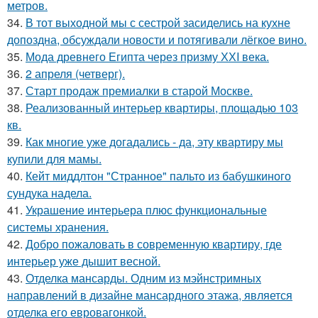
метров.
34.
В тот выходной мы с сестрой засиделись на кухне
допоздна, обсуждали новости и потягивали лёгкое вино.
35.
Мода древнего Египта через призму ХХI века.
36.
2 апреля (четверг).
37.
Старт продаж премиалки в старой Москве.
38.
Реализованный интерьер квартиры, площадью 103
кв.
39.
Как многие уже догадались - да, эту квартиру мы
купили для мамы.
40.
Кейт миддлтон "Странное" пальто из бабушкиного
сундука надела.
41.
Украшение интерьера плюс функциональные
системы хранения.
42.
Добро пожаловать в современную квартиру, где
интерьер уже дышит весной.
43.
Отделка мансарды. Одним из мэйнстримных
направлений в дизайне мансардного этажа, является
отделка его евровагонкой.