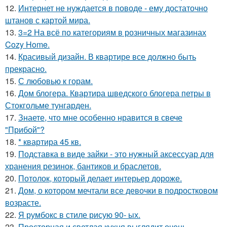
12.
Интернет не нуждается в поводе - ему достаточно
штанов с картой мира.
13.
3=2 На всё по категориям в розничных магазинах
Cozy Home.
14.
Красивый дизайн. В квартире все должно быть
прекрасно.
15.
С любовью к горам.
16.
Дом блогера. Квартира шведского блогера петры в
Стокгольме тунгарден.
17.
Знаете, что мне особенно нравится в свече
"Прибой"?
18.
* квартира 45 кв.
19.
Подставка в виде зайки - это нужный аксессуар для
хранения резинок, бантиков и браслетов.
20.
Потолок, который делает интерьер дороже.
21.
Дом, о котором мечтали все девочки в подростковом
возрасте.
22.
Я румбокс в стиле рисую 90- ых.
23.
Просторная и светлая кухня выглядит очень