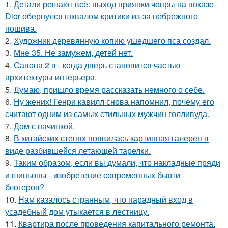
1.
Детали решают всё: выход приянки чопры на показе
Dior обернулся шквалом критики из-за небрежного
пошива.
2.
Художник деревянную копию ушедшего пса создал.
3.
Мне 35. Не замужем, детей нет.
4.
Савона 2 в - когда дверь становится частью
архитектуры интерьера.
5.
Думаю, пришло время рассказать немного о себе.
6.
Ну жених! Генри кавилл снова напомнил, почему его
считают одним из самых стильных мужчин голливуда.
7.
Дом с начинкой.
8.
В китайских степях появилась картинная галерея в
виде разбившейся летающей тарелки.
9.
Таким образом, если вы думали, что накладные пряди
и шиньоны - изобретение современных бьюти -
блогеров?
10.
Нам казалось странным, что парадный вход в
усадебный дом утыкается в лестницу.
11.
Квартира после проведения капитального ремонта.