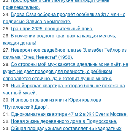
привлекательно.
24.
Вдова Оззи осборна продаёт особняк за $17 млн - с
подписью Элвиса в комплекте.
25.
Гран-при 2025: поощрительный приз.
26.
В изучении родного края важна каждая мелочь,
каждая деталь!
27.
Невероятное свадебное платье Элизабет Тейлор из
фильма "Отец Невесты" (1950).
28.
Со стороны мой муж кажется идеальным: не пьёт, не
курит, не даёт поводов для ревности, с ребёнком
справляется отлично, да и готовит лучше многих.
29.
Нью-йоркская квартира, которая больше похожа на
частный музей.
30.
И вновь отрывок из книги Юрия крылова
"Путиловский Двор".
31.
Однокомнатная квартира 47 м 2 в ЖК Ever в Москве.
32.
Новая жизнь деревянного дома в Подмосковье.
33.
Общая площадь жилья составляет 45 квадратных