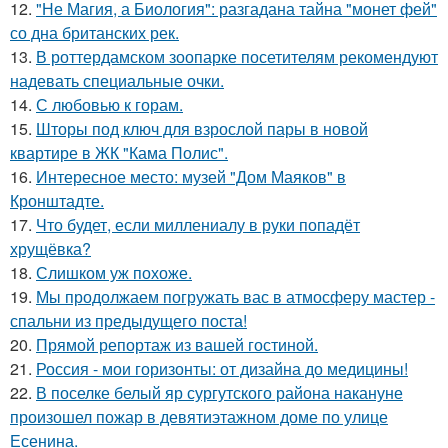
12.
"Не Магия, а Биология": разгадана тайна "монет фей"
со дна британских рек.
13.
В роттердамском зоопарке посетителям рекомендуют
надевать специальные очки.
14.
С любовью к горам.
15.
Шторы под ключ для взрослой пары в новой
квартире в ЖК "Кама Полис".
16.
Интересное место: музей "Дом Маяков" в
Кронштадте.
17.
Что будет, если миллениалу в руки попадёт
хрущёвка?
18.
Слишком уж похоже.
19.
Мы продолжаем погружать вас в атмосферу мастер -
спальни из предыдущего поста!
20.
Прямой репортаж из вашей гостиной.
21.
Россия - мои горизонты: от дизайна до медицины!
22.
В поселке белый яр сургутского района накануне
произошел пожар в девятиэтажном доме по улице
Есенина.