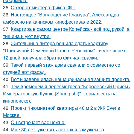
оформила.
35.
Обзор от мистера фикса: ФП.
36.
Настоящее "Воплощение Гламура": Алессандра
амбросио на каннском кинофестивале 2022.
37.
Квартира в самом центре Копейска - всё под рукой, а
тишина и уют внутри.
38.
Жительница питера решила сдать квартиру
"Приличной Семейной Паре с Ребёнком" - и уже через
12 дней получила обратно филиал свалки.
39.
Такой первый этаж дома сделали с совместно со
студией арт фасад.
40.
Вот и завершилась наша финальная защита проекта.
41.
Тем временем я пересмотрела "Королевский Приём /
Императорскую Кухню (Shang shi)", сериал есть на
кинопоиске).
42.
Проект 1-комнатной квартиры 46 м 2 в ЖК Ever в
Москве.
43.
Он встречает вас нежно.
44.
Мне 30 лет, уже пять лет как я замужем за