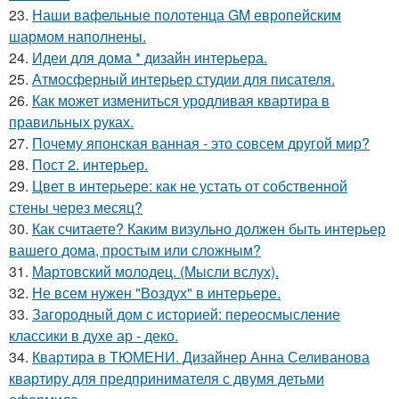
23.
Наши вафельные полотенца GM европейским
шармом наполнены.
24.
Идеи для дома * дизайн интерьера.
25.
Атмосферный интерьер студии для писателя.
26.
Как может измениться уродливая квартира в
правильных руках.
27.
Почему японская ванная - это совсем другой мир?
28.
Пост 2. интерьер.
29.
Цвет в интерьере: как не устать от собственной
стены через месяц?
30.
Как считаете? Каким визульно должен быть интерьер
вашего дома, простым или сложным?
31.
Мартовский молодец. (Мысли вслух).
32.
Не всем нужен "Воздух" в интерьере.
33.
Загородный дом с историей: переосмысление
классики в духе ар - деко.
34.
Квартира в ТЮМЕНИ. Дизайнер Анна Селиванова
квартиру для предпринимателя с двумя детьми