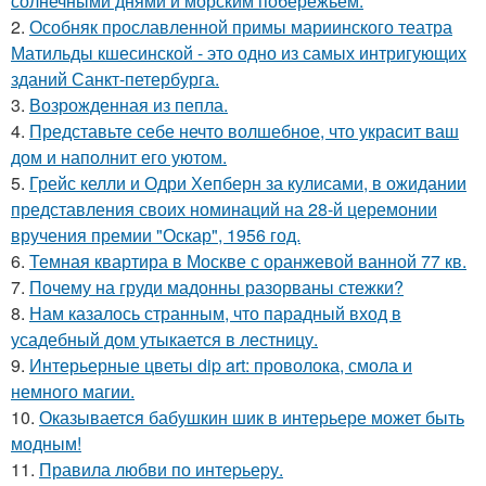
солнечными днями и морским побережьем.
2.
Особняк прославленной примы мариинского театра
Матильды кшесинской - это одно из самых интригующих
зданий Санкт-петербурга.
3.
Возрожденная из пепла.
4.
Представьте себе нечто волшебное, что украсит ваш
дом и наполнит его уютом.
5.
Грейс келли и Одри Хепберн за кулисами, в ожидании
представления своих номинаций на 28-й церемонии
вручения премии "Оскар", 1956 год.
6.
Темная квартира в Москве с оранжевой ванной 77 кв.
7.
Почему на груди мадонны разорваны стежки?
8.
Нам казалось странным, что парадный вход в
усадебный дом утыкается в лестницу.
9.
Интерьерные цветы dip art: проволока, смола и
немного магии.
10.
Оказывается бабушкин шик в интерьере может быть
модным!
11.
Правила любви по интеpьеpу.