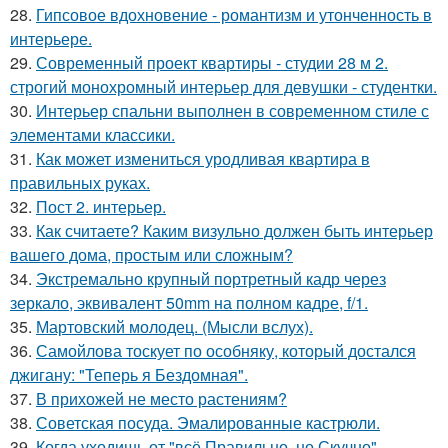
28.
Гипсовое вдохновение - романтизм и утонченность в
интерьере.
29.
Современный проект квартиры - студии 28 м 2.
строгий монохромный интерьер для девушки - студентки.
30.
Интерьер спальни выполнен в современном стиле с
элементами классики.
31.
Как может измениться уродливая квартира в
правильных руках.
32.
Пост 2. интерьер.
33.
Как считаете? Каким визульно должен быть интерьер
вашего дома, простым или сложным?
34.
Экстремально крупный портретный кадр через
зеркало, эквивалент 50mm на полном кадре, f/1.
35.
Мартовский молодец. (Мысли вслух).
36.
Самойлова тоскует по особняку, который достался
джигану: "Теперь я Бездомная".
37.
В прихожей не место растениям?
38.
Советская посуда. Эмалированные кастрюли.
39.
Когда уходишь от "всё Правильно, но Скучно" -