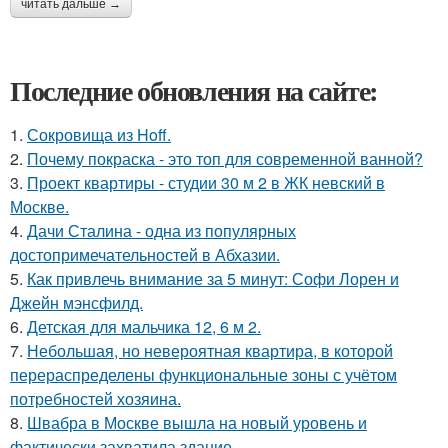
читать дальше →
Последние обновления на сайте:
1.
Сокровища из Hoff.
2.
Почему покраска - это топ для современной ванной?
3.
Проект квартиры - студии 30 м 2 в ЖК невский в
Москве.
4.
Дачи Сталина - одна из популярных
достопримечательностей в Абхазии.
5.
Как привлечь внимание за 5 минут: Софи Лорен и
Джейн мэнсфилд.
6.
Детская для мальчика 12, 6 м 2.
7.
Небольшая, но невероятная квартира, в которой
перераспределены функциональные зоны с учётом
потребностей хозяина.
8.
Швабра в Москве вышла на новый уровень и
фактически захватила здание.