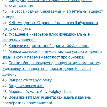
включается магия.
40.
Helvetica - самый узнаваемый и влиятельный шрифт
в мире.
41.
Кейт миддлтон "Странное" пальто из бабушкиного
сундука надела.
42.
Украшение интерьера плюс функциональные
системы хранения.
43.
Коврики из трикотажной пряжи 100% хлопок.
44.
Милые хозяюшки, я думаю, мы все устали от долгой
зимы и хотим перемен этот пост про обновки.
45.
Брижит бардо позирует французскому знаменитому
художнику голландского происхождения Кесу ван
донгену.
46.
Выбросьте старую губку.
47.
Задание номер 410.
48.
Мировая бумага. Amy Feigley - Lee.
49.
Всем привет! Магия цвета: как эмаль и камень
преобразили пространство!