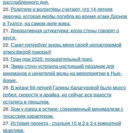
расслабленного дня.
20.
Родители и волонтёры считают, что 14-летняя
девочка, которая якобы погибла во время атаки Дронов
в Туапсе, на самом деле жива.
21.
Декоративная штукатурка: когда стены говорят о
вкусе.
22.
Санкт-петербург вновь меня своей неповторимой
атмосферой покорил!
23.
Гран-при 2025: поощрительный приз.
24.
Эмма стоун устроила настоящий праздник для
киноманов и ценителей моды на мероприятии в Нью-
йорке.
25.
В жизни 59-летней Галины балагуровой было много
побед, скорости и драйва, но сейчас все радости
остались в прошлом.
26.
Дом у озера в остине: современный минимализм с
техасским характером.
27.
История проекта - спальня 10 м 2 в 3-х комнатной
квартире.