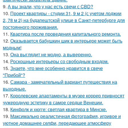
9.
А вы знали, что у нас есть свечи с CBD?
10.
Проект квартиры - студии 31, 9 м 2 (с учетом лоджии
2, 78 м 2) на будапештской улице в Санкт-петербурге для
постоянного проживания.
11.
Квартира после проведения капитального ремонта.
12.
Оказывается бабушкин шик в интерьере может быть
модным!
13.
Она выглядит не модно, а выверенно.
14.
Роскошные интерьеры со свободным входом.
15.
Знаете, что мне особенно нравится в свече
"Прибой"?
16.
Самара - замечательный вариант путешествия на
выходные.
17.
Королевские апартаменты в музее коррер привносят
чужеродную эстетику в самое сердце Венеции.
18.
Кинфолк и хюгге: светлая квартира в Минске.
19.
Максимально реалистичная фотография, игривое и
уютное домашнее селфи, передающее атмосферу