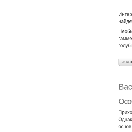
Интер
найде
Необы
гамме
голуб
читат
Вас
Осо
Прихо
Однак
основ