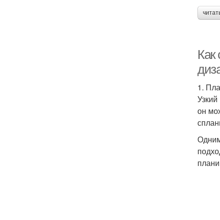
читат
Как
диз
1. Пл
Узкий
он мо
сплан
Одним
подхо
плани