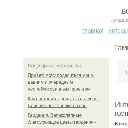
В
лучшие 
главная
интерь
Гам
Популярные материалы
Ц
Привет! Хочу поделиться моим
давним и очередным
неопубликованным проектом.
Как поставить кровать в спальне.
Инт
Влияние обстановки на сон
гос
Гардения. Великолепные
благоухающие цветы гардении -
В инт