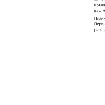
функц
ваш к
Плани
Первы
расст