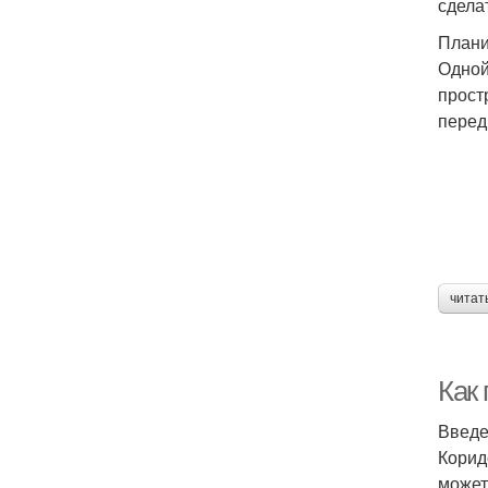
сдела
Плани
Одной
прост
перед
читат
Как 
Введ
Корид
может