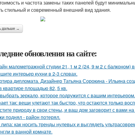
стоимость и частота замены таких панелей будут минимальн
ть стильный и современный внешний вид здания.
ь дальше →
ледние обновления на сайте:
айн малометражной студии 21, 1 м 2 (24, 9 м 2 с балконом) 
шите интерьер кухни в 2-3 словах.
ртира дипломата. Дизайнер Татьяна Сорокина - Ильина соз
в квартире площадью 82, 5 кв.
 выбрать зеркало, которое подружится с вашим интерьером
ает так: вещи улетают так быстро, что остаются только вос
стите природу в свои стены, и ваш дом заговорит с вами на
ки поднял - район потерял.
 липа: как носить тренды нулевых и выглядеть ультрасовре
нгли в ванной комнате.