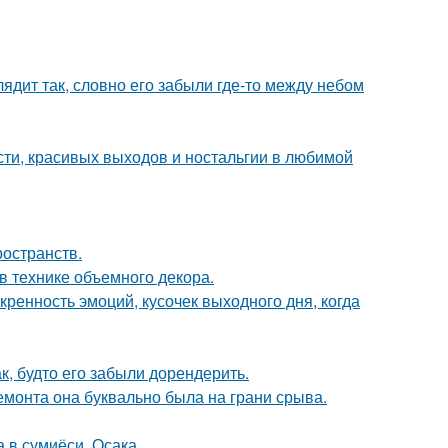
ядит так, словно его забыли где-то между небом
сти, красивых выходов и ностальгии в любимой
ространств.
 технике объемного декора.
скренность эмоций, кусочек выходного дня, когда
к, будто его забыли дорендерить.
емонта она буквально была на грани срыва.
 в сумиёси, Осака.