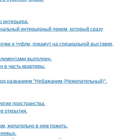
о интерьера.
ональный интерьерный прием, который сразу
чки и туфли, покажут на специальной выставке,
элементами выполнен.
н в часть квартиры.
под названием "Небажаним (Нежелательный)".
ергии пространства.
ые открытия.
ом, желательно в нем пожить.
сеевых.