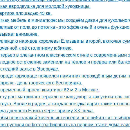
кая евродвушка для молодой художницы.
артира площадью 43 кв.
гкая мебель в миниатюре: мы создаём диван для кукольног
еллаж от пола до потолка - это эффектный и очень функци
вывает внимание.
ллекцию нарядов королевы Елизаветы второй, включая сумо
оченной к её столетнему юбилею.
терьер в элегантном классическом стиле с современными 
лодное остекление заменили на тёплое и превратили балко
следний вальс в Эвервуде.
городе карловаце появился памятник нерождённым детям 
апреля - день творческого беспорядка.
временный проект квартиры 62 м 2 в Москве.
сту рассматривает зеркало не как декор, а как усилитель эн
тлуга. Вроде и рядом, а каждая поездка дарит какие то нов
да древнего Египта через призму ХХI века.
обы понять какой хочешь интерьер и не ошибиться с выбор
ня пустили пофотографировать на первом этаже дома ели