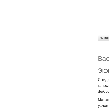
читат
Вас
Эко
Среди
качес
фибро
Метал
услов