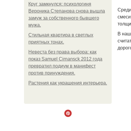
Круг замкнулся: психологиня
Среди
Вероника Степанова снова вышла
смеси
замуж за собственного бывшего
толщи
мужа.
В наш
Стильная квартира в светлых
счита
приятных тонах.
дорог
Невеста без права выбора: как
показ Samuel Cirnansck 2012 года
превратил подиум в манифест
против принуждения.
Растения как украшения интерьера.