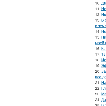
10.
Дв
11.
Не
12.
Ию
13.
В 
и зем
14.
Но
15.
Пи
моей 
16.
Ка
17.
18
18.
Ис
19.
Эф
20.
За
все д
21.
На
22.
Гл
23.
Ма
24.
Да
25.
В 