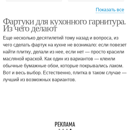
Показать все
Фартуки для кухонного гарнитура.
Материалы для
Фартуки для кухни
Из чего делают
кухонного фартука
Еще несколько десятилетий тому назад и вопроса, из
чего сделать фартук на кухне не возникало: если повезет
найти плитку, делали из нее, если нет — просто красили
Стеклянный фартук
Фартук на кухню
масляной краской. Как один из вариантов — клеили
обычные бумажные обои, которые покрывались лаком.
Вот и весь выбор. Естественно, плитка в таком случае —
лучший из возможных вариантов.
Фартуки из ткани