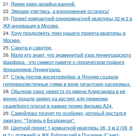
21.
Яркие идеи дизайна ванной.
22.
Эмоции улеглись, а вдохновение осталось!
23.
Проект компактной однокомнатной квартиры 32 м 2 в
ЖК инновация в Москве.
24.
Хочу продолжить тему нашего проекта квартиры в
Москве.
25.
Савита и савитри.
26.
Мало кто знает, что знаменитый узор ленинградского
фарфора - это символ памяти о героическом подвиге
блокадников Ленинграда.
27.
Стиль против инсектофобии: в Японии создали
гиперреалистичные сумки в виде гигантских насекомых.
28.
Обычная пара: невеста по имени Александра и её
жених подали заявку на кастинг для примерки
свадебного платья в рамках промо фильма A24.
29.
Самойлова тоскует по особняку, который достался
джигану: "Теперь я Бездомная".
30.
Цветной проект 1-комнатной квартиры 36, 3 м 2 (39, 8
м 2 с лоджией) в ЖК Дубровский в Пушкине (Санкт-