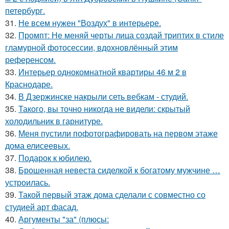
петербург.
31.
Не всем нужен "Воздух" в интерьере.
32.
Промпт: Не меняй черты лица создай триптих в стиле
гламурной фотосессии, вдохновлённый этим
референсом.
33.
Интерьер однокомнатной квартиры 46 м 2 в
Краснодаре.
34.
В Дзержинске накрыли сеть вебкам - студий.
35.
Такого, вы точно никогда не видели: скрытый
холодильник в гарнитуре.
36.
Меня пустили пофотографировать на первом этаже
дома елисеевых.
37.
Подарок к юбилею.
38.
Брошенная невеста сиделкой к богатому мужчине …
устроилась.
39.
Такой первый этаж дома сделали с совместно со
студией арт фасад.
40.
Аргументы "за" (плюсы: