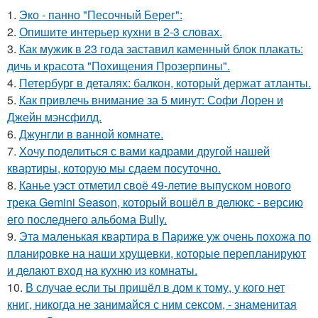
1.
Эко - панно "Песочный Берег":
2.
Опишите интерьер кухни в 2-3 словах.
3.
Как мужик в 23 года заставил каменный блок плакать:
дичь и красота "Похищения Прозерпины".
4.
Петербург в деталях: балкон, который держат атланты.
5.
Как привлечь внимание за 5 минут: Софи Лорен и
Джейн мэнсфилд.
6.
Джунгли в ванной комнате.
7.
Хочу поделиться с вами кадрами другой нашей
квартиры, которую мы сдаем посуточно.
8.
Канье уэст отметил своё 49-летие выпуском нового
трека Gemini Season, который вошёл в делюкс - версию
его последнего альбома Bully.
9.
Эта маленькая квартира в Париже уж очень похожа по
планировке на наши хрущевки, которые перепланируют
и делают вход на кухню из комнаты.
10.
В случае если ты пришёл в дом к тому, у кого нет
книг, никогда не занимайся с ним сексом, - знаменитая