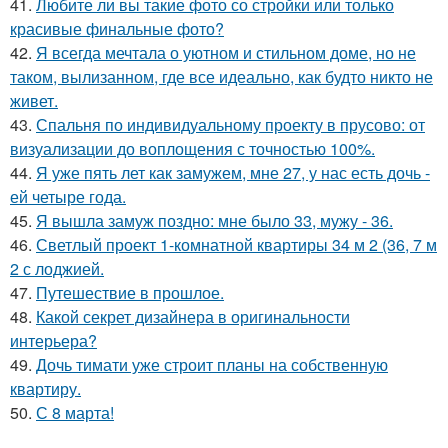
41.
Любите ли вы такие фото со стройки или только
красивые финальные фото?
42.
Я всегда мечтала о уютном и стильном доме, но не
таком, вылизанном, где все идеально, как будто никто не
живет.
43.
Спальня по индивидуальному проекту в прусово: от
визуализации до воплощения с точностью 100%.
44.
Я уже пять лет как замужем, мне 27, у нас есть дочь -
ей четыре года.
45.
Я вышла замуж поздно: мне было 33, мужу - 36.
46.
Светлый проект 1-комнатной квартиры 34 м 2 (36, 7 м
2 с лоджией.
47.
Путешествие в прошлое.
48.
Какой секрет дизайнера в оригинальности
интерьера?
49.
Дочь тимати уже строит планы на собственную
квартиру.
50.
С 8 марта!