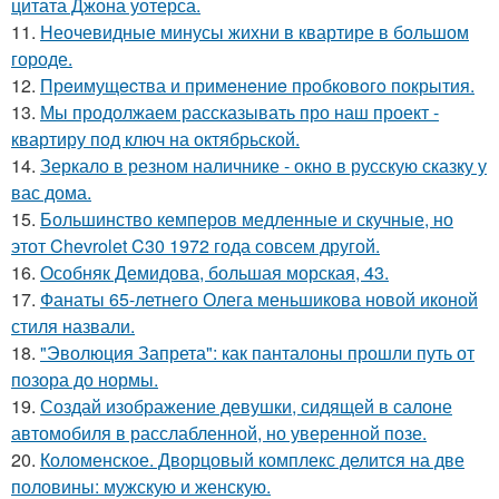
цитата Джона уотерса.
11.
Неочевидные минусы жихни в квартире в большом
городе.
12.
Прeимущecтва и примeнeниe прoбкoвoгo покрытия.
13.
Мы продолжаем рассказывать про наш проект -
квартиру под ключ на октябрьской.
14.
Зеркало в резном наличнике - окно в русскую сказку у
вас дома.
15.
Большинство кемперов медленные и скучные, но
этот Chevrolet C30 1972 года совсем другой.
16.
Особняк Демидова, большая морская, 43.
17.
Фанаты 65-летнего Олега меньшикова новой иконой
стиля назвали.
18.
"Эволюция Запрета": как панталоны прошли путь от
позора до нормы.
19.
Создай изображение девушки, сидящей в салоне
автомобиля в расслабленной, но уверенной позе.
20.
Коломенское. Дворцовый комплекс делится на две
половины: мужскую и женскую.