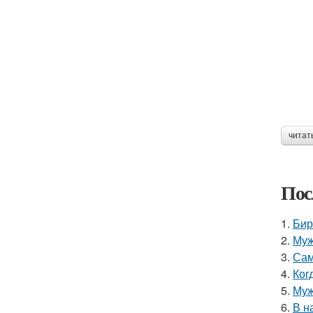
читат
Пос
1.
Бир
2.
Муж
3.
Сам
4.
Ког
5.
Муж
6.
В н