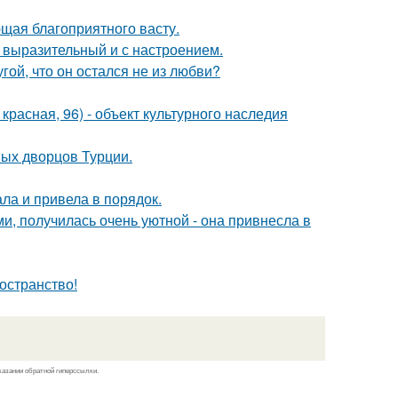
щая благоприятного васту.
 выразительный и с настроением.
ой, что он остался не из любви?
. красная, 96) - объект культурного наследия
ных дворцов Турции.
ла и привела в порядок.
и, получилась очень уютной - она привнесла в
остранство!
казании обратной гиперссылки.