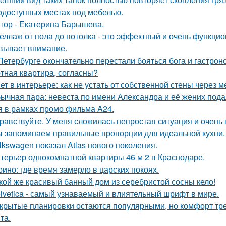
одоступных местах под мебелью.
тор - Екатерина Барышева.
еллаж от пола до потолка - это эффектный и очень функци
вывает внимание.
Петербурге окончательно перестали бояться бога и гастроно
тная квартира, согласны?
ет в интерьере: как не устать от собственной стены через 
ычная пара: невеста по имени Александра и её жених пода
я в рамках промо фильма A24.
равствуйте. У меня сложилась непростая ситуация и очень
 запоминаем правильные пропорции для идеальной кухни.
lkswagen показал Atlas нового поколения.
терьер однокомнатной квартиры 46 м 2 в Краснодаре.
ино: где время замерло в царских покоях.
кой же красивый банный дом из серебристой сосны кело!
lvetica - самый узнаваемый и влиятельный шрифт в мире.
крытые планировки остаются популярными, но комфорт тре
та.