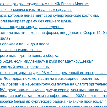
ект квартиры - студии 24 м 2 в ЖК Fresh в Москве.
за хоск минимализм желанным сделала.
ёры, которые ненавидят свои супергеройские костюмы.
оли выбирает драму без лишнего шума.
а выглядит не модно, а выверенно.
аете ли вы, что школьная форма, введённая в Ссср в 1949 
иала?
 обожаем ваши: до и после.
ени - как символ эпохи.
рого выглядит не вещь, а сборка.
о будет, если миллениалу в руки попадёт хрущёвка?
 каждый пень - просто пень.
оект квартиры - студии 26 м 2. современный интерьер с эл
м Леандера, похоже, настигло мейковерное проклятие.
ла Йовович в небесно-голубом платье на благотворительном
W представили новую седьмую серию, чем вызвали волну 
швария рай на каннском кинофестивале - 2022 в платье от 
поселке белый яр сургутского района накануне произошел 
ешний вид таких тапок полностью повторяет скопления гря