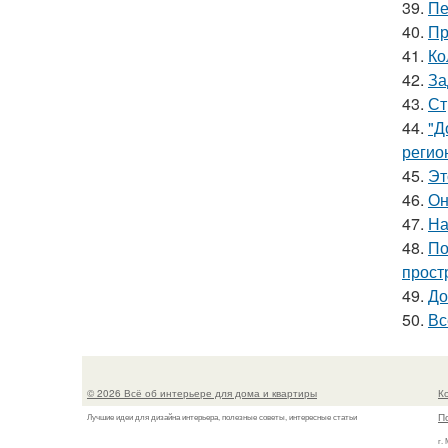
39.
Пе
40.
Пр
41.
Ко
42.
За
43.
Ст
44.
"Д
регио
45.
Эт
46.
Он
47.
На
48.
По
прост
49.
До
50.
Вс
© 2026 Всё об интерьере для дома и квартиры
К
П
Лучшие идеи для дизайна интерьера, полезные советы, интересные статьи
г.