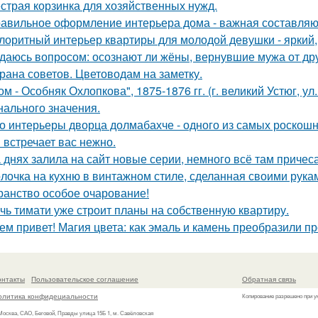
страя корзинка для хозяйственных нужд.
авильное оформление интерьера дома - важная составляю
лоритный интерьер квартиры для молодой девушки - яркий,
даюсь вопросом: осознают ли жёны, вернувшие мужа от друг
рана советов. Цветоводам на заметку.
ом - Особняк Охлопкова", 1875-1876 гг. (г. великий Устюг, ул
нального значения.
о интерьеры дворца долмабахче - одного из самых роскош
 встречает вас нежно.
 днях залила на сайт новые серии, немного всё там причеса
лочка на кухню в винтажном стиле, сделанная своими рукам
ранство особое очарование!
чь тимати уже строит планы на собственную квартиру.
ем привет! Магия цвета: как эмаль и камень преобразили пр
онтакты
Пользовательское соглашение
Обратная связь
олитика конфидециальности
Копирование разрешено при у
 Москва, САО, Беговой, Правды улица 15Б 1, м. Савёловская