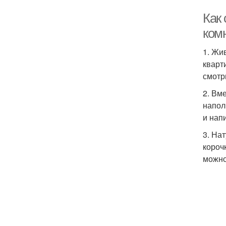
Как 
ком
1. Жи
кварт
смотри
2. Вм
напол
и нап
3. На
короч
можно