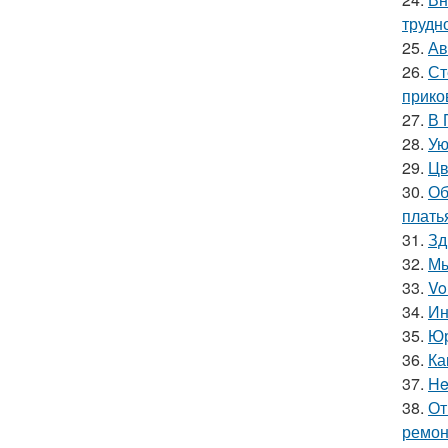
трудн
25.
Ав
26.
Ст
прико
27.
В 
28.
Ую
29.
Цв
30.
Об
плать
31.
Зд
32.
Мы
33.
Vo
34.
Ин
35.
Юр
36.
Ка
37.
He
38.
От
ремон