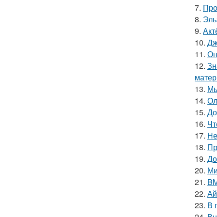
7.
Про
8.
Эль
9.
Акт
10.
Дж
11.
Он
12.
Зн
матер
13.
Мы
14.
Ол
15.
До
16.
Чт
17.
Не
18.
Пр
19.
До
20.
Ми
21.
BM
22.
Ай
23.
В 
24.
Вн