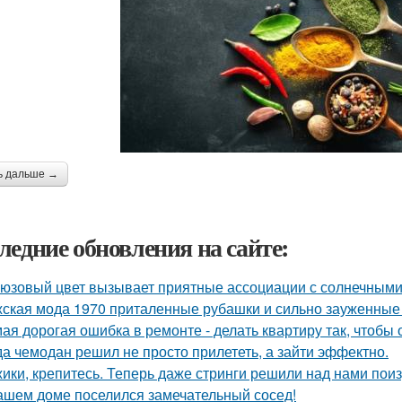
ь дальше →
ледние обновления на сайте:
юзовый цвет вызывает приятные ассоциации с солнечными
ская мода 1970 приталенные рубашки и сильно зауженные 
ая дорогая ошибка в ремонте - делать квартиру так, чтобы
да чемодан решил не просто прилететь, а зайти эффектно.
ики, крепитесь. Теперь даже стринги решили над нами поиз
ашем доме поселился замечательный сосед!