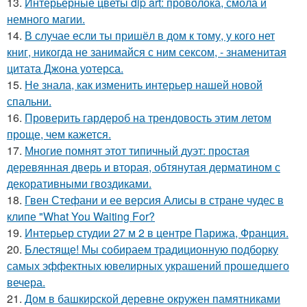
13.
Интерьерные цветы dip art: проволока, смола и
немного магии.
14.
В случае если ты пришёл в дом к тому, у кого нет
книг, никогда не занимайся с ним сексом, - знаменитая
цитата Джона уотерса.
15.
Не знала, как изменить интерьер нашей новой
спальни.
16.
Проверить гардероб на трендовость этим летом
проще, чем кажется.
17.
Многие помнят этот типичный дуэт: простая
деревянная дверь и вторая, обтянутая дерматином с
декоративными гвоздиками.
18.
Гвен Стефани и ее версия Алисы в стране чудес в
клипе "What You Waiting For?
19.
Интерьер студии 27 м 2 в центре Парижа, Франция.
20.
Блестяще! Мы собираем традиционную подборку
самых эффектных ювелирных украшений прошедшего
вечера.
21.
Дом в башкирской деревне окружен памятниками