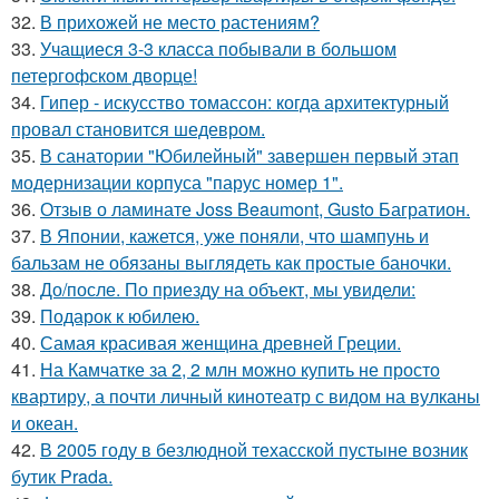
32.
В прихожей не место растениям?
33.
Учащиеся 3-3 класса побывали в большом
петергофском дворце!
34.
Гипер - искусство томассон: когда архитектурный
провал становится шедевром.
35.
В санатории "Юбилейный" завершен первый этап
модернизации корпуса "парус номер 1".
36.
Отзыв о ламинате Joss Beaumont, Gusto Багратион.
37.
В Японии, кажется, уже поняли, что шампунь и
бальзам не обязаны выглядеть как простые баночки.
38.
До/после. По приезду на объект, мы увидели:
39.
Подарок к юбилею.
40.
Самая красивая женщина древней Греции.
41.
На Камчатке за 2, 2 млн можно купить не просто
квартиру, а почти личный кинотеатр с видом на вулканы
и океан.
42.
В 2005 году в безлюдной техасской пустыне возник
бутик Prada.