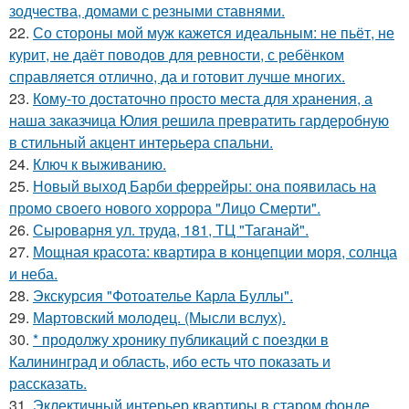
зодчества, домами с резными ставнями.
22.
Со стороны мой муж кажется идеальным: не пьёт, не
курит, не даёт поводов для ревности, с ребёнком
справляется отлично, да и готовит лучше многих.
23.
Кому-то достаточно просто места для хранения, а
наша заказчица Юлия решила превратить гардеробную
в стильный акцент интерьера спальни.
24.
Ключ к выживанию.
25.
Новый выход Барби феррейры: она появилась на
промо своего нового хоррора "Лицо Смерти".
26.
Сыроварня ул. труда, 181, ТЦ "Таганай".
27.
Мощная красота: квартира в концепции моря, солнца
и неба.
28.
Экскурсия "Фотоателье Карла Буллы".
29.
Мартовский молодец. (Мысли вслух).
30.
* продолжу хронику публикаций с поездки в
Калининград и область, ибо есть что показать и
рассказать.
31.
Эклектичный интерьер квартиры в старом фонде.