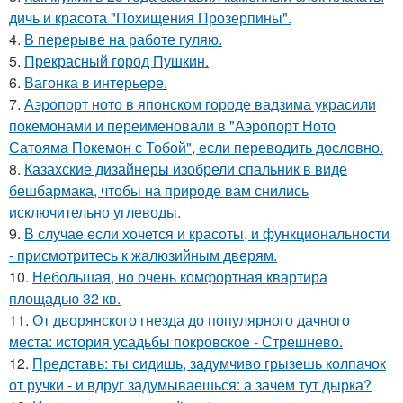
дичь и красота "Похищения Прозерпины".
4.
В перерыве на работе гуляю.
5.
Прекрасный город Пушкин.
6.
Вагонка в интерьере.
7.
Аэропорт ното в японском городе вадзима украсили
покемонами и переименовали в "Аэропорт Ното
Сатояма Покемон с Тобой", если переводить дословно.
8.
Казахские дизайнеры изобрели спальник в виде
бешбармака, чтобы на природе вам снились
исключительно углеводы.
9.
В случае если хочется и красоты, и функциональности
- присмотритесь к жалюзийным дверям.
10.
Небольшая, но очень комфортная квартира
площадью 32 кв.
11.
От дворянского гнезда до популярного дачного
места: история усадьбы покровское - Стрешнево.
12.
Представь: ты сидишь, задумчиво грызешь колпачок
от ручки - и вдруг задумываешься: а зачем тут дырка?