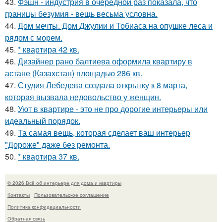
43.
Фэшн - индустрия в очередной раз показала, что
границы безумия - вещь весьма условна.
44.
Дом мечты. Дом Джулии и Тобиаса на опушке леса и
рядом с морем.
45.
* квартира 42 кв.
46.
Дизайнер рано балтиева оформила квартиру в
астане (Казахстан) площадью 286 кв.
47.
Студия Лебедева создала открытку к 8 марта,
которая вызвала недовольство у женщин.
48.
Уют в квартире - это не про дорогие интерьеры или
идеальный порядок.
49.
Та самая вещь, которая сделает ваш интерьер
"Дороже" даже без ремонта.
50.
* квартира 37 кв.
© 2026 Всё об интерьере для дома и квартиры
Контакты
Пользовательское соглашение
Политика конфидециальности
Обратная связь