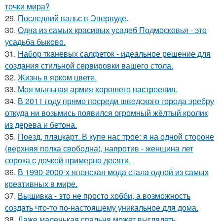
точки мира?
29.
Последний вальс в Эвервуде.
30.
Одна из самых красивых усадеб Подмосковья - это
усадьба быково.
31.
Набор тканевых салфеток - идеальное решение для
создания стильной сервировки вашего стола.
32.
Жизнь в ярком цвете.
33.
Моя мыльная армия хорошего настроения.
34.
В 2011 году прямо посреди шведского города эребру
откуда ни возьмись появился огромный жёлтый кролик
из дерева и бетона.
35.
Поезд, плацкарт. В купе нас трое: я на одной стороне
(верхняя полка свободна), напротив - женщина лет
сорока с дочкой примерно десяти.
36.
В 1990-2000-х японская мода стала одной из самых
креативных в мире.
37.
Вышивка - это не просто хобби, а возможность
создать что-то по-настоящему уникальное для дома.
38.
Даже маленькая спальня может выглядеть