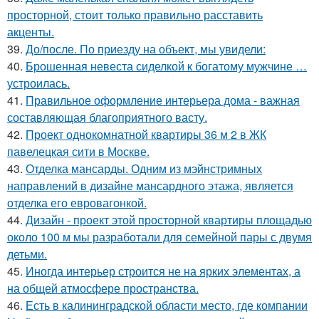
просторной, стоит только правильно расставить
акценты.
39.
До/после. По приезду на объект, мы увидели:
40.
Брошенная невеста сиделкой к богатому мужчине …
устроилась.
41.
Правильное оформление интерьера дома - важная
составляющая благоприятного васту.
42.
Проект однокомнатной квартиры 36 м 2 в ЖК
павелецкая сити в Москве.
43.
Отделка мансарды. Одним из мэйнстримных
направлений в дизайне мансардного этажа, является
отделка его евровагонкой.
44.
Дизайн - проект этой просторной квартиры площадью
около 100 м мы разработали для семейной пары с двумя
детьми.
45.
Иногда интерьер строится не на ярких элементах, а
на общей атмосфере пространства.
46.
Есть в калининградской области место, где компании