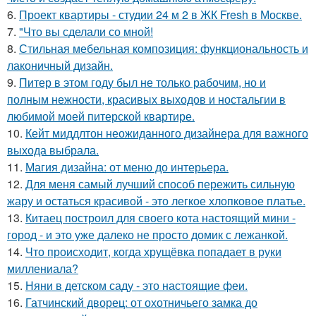
6.
Проект квартиры - студии 24 м 2 в ЖК Fresh в Москве.
7.
"Что вы сделали со мной!
8.
Стильная мебельная композиция: функциональность и
лаконичный дизайн.
9.
Питер в этом году был не только рабочим, но и
полным нежности, красивых выходов и ностальгии в
любимой моей питерской квартире.
10.
Кейт миддлтон неожиданного дизайнера для важного
выхода выбрала.
11.
Магия дизайна: от меню до интерьера.
12.
Для меня самый лучший способ пережить сильную
жару и остаться красивой - это легкое хлопковое платье.
13.
Китаец построил для своего кота настоящий мини -
город - и это уже далеко не просто домик с лежанкой.
14.
Что происходит, когда хрущёвка попадает в руки
миллениала?
15.
Няни в детском саду - это настоящие феи.
16.
Гатчинский дворец: от охотничьего замка до