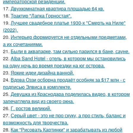
императорской резиденции.
17.
Двухкомнатная квартира площадью 64 кв.
18.
Трактир "Лапка Горностая".
19.
Лучшее свадебное платье 1930-х "Смерть на Ниле"
(2022).
20.
Интерьер формируется не отдельными предметами,
а их сочетаниями.
21.
Были в аквапарке, там сильно парился в бане, сауне.
22.
Alba Sand Hotel - отель, в котором мы остановились
на одну ночь во время поездки на юг острова.
23.
Яркие идеи дизайна ванной.
24.
Вдова Оззи осборна продаёт особняк за $17 млн - с
подписью Элвиса в комплекте.
25.
Девушка из Краснодара поделилась видео, в котором
запечатлела вид из своего окна.
26.
Г. ростов великий.
27.
Серый цвет - это не про скуку, а про стиль, баланс и
возможность для творчества.
28.
Как "Рисовать Картинки" и зарабатывать из любой