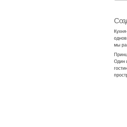
Соз
Кухня
однов
мы ра
Принц
Один 
гости
прост