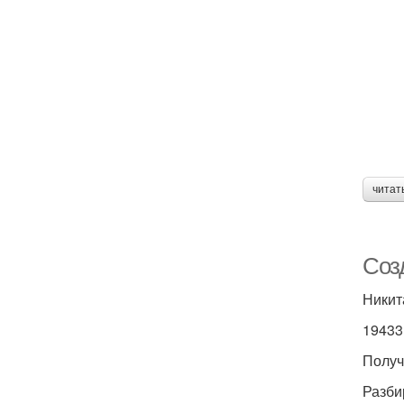
читат
Соз
Никит
19433
Получ
Разби