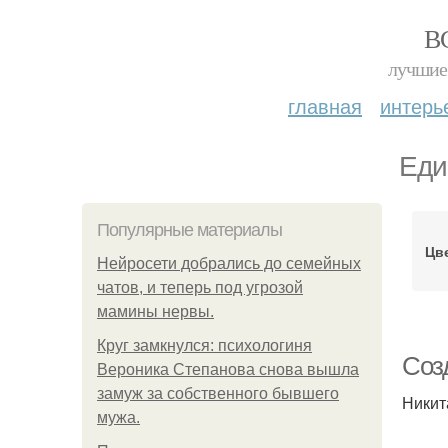
В
лучшие 
главная
интерь
Еди
Популярные материалы
Цв
Нейросети добрались до семейных
чатов, и теперь под угрозой
мамины нервы.
Круг замкнулся: психологиня
Соз
Вероника Степанова снова вышла
замуж за собственного бывшего
Никит
мужа.