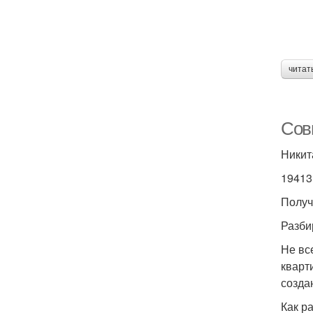
читат
Сов
Никит
19413
Получ
Разби
Не вс
кварт
созда
Как р