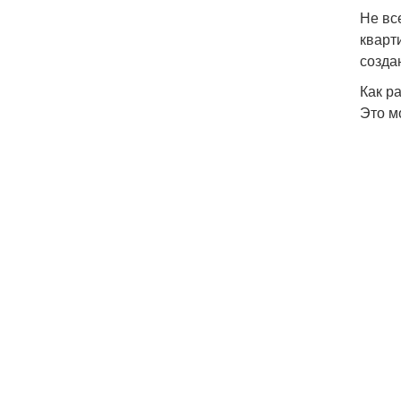
Не вс
кварт
созда
Как р
Это м