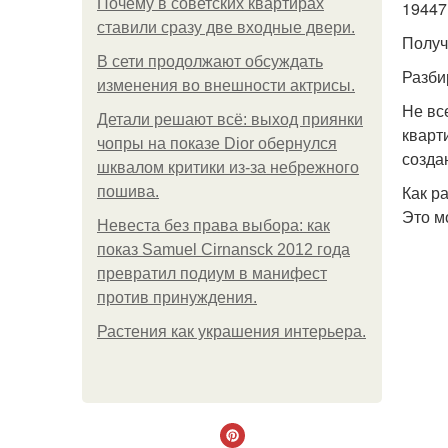
Почему в советских квартирах
19447
ставили сразу две входные двери.
Получ
В сети продолжают обсуждать
Разби
изменения во внешности актрисы.
Не вс
Детали решают всё: выход приянки
кварт
чопры на показе Dior обернулся
созда
шквалом критики из-за небрежного
Как р
пошива.
Это м
Невеста без права выбора: как
показ Samuel Cirnansck 2012 года
превратил подиум в манифест
против принуждения.
Растения как украшения интерьера.