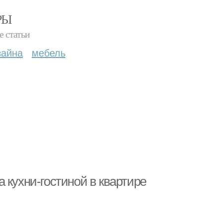
РЫ
е статьи
зайна
мебель
 кухни-гостиной в квартире